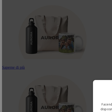
Saperne di più
Facendo
disposit