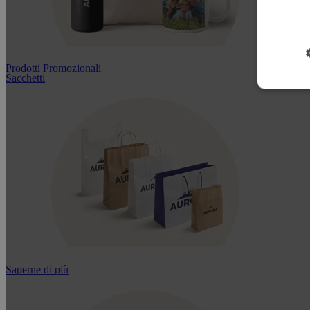
Prodotti Promozionali
Sacchetti
Saperne di più