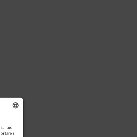
ENGLISH
 sul tuo
ITALIAN
portare i