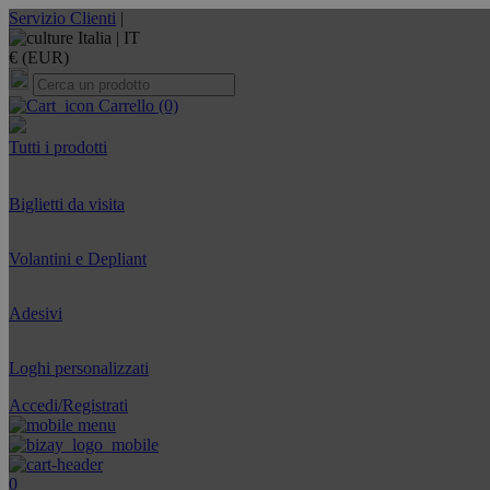
Servizio Clienti
|
Italia |
IT
€ (EUR)
Carrello
(0)
Tutti i prodotti
Biglietti da visita
Volantini e Depliant
Adesivi
Loghi personalizzati
Accedi/Registrati
0