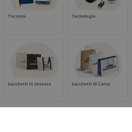
Taccuini
Tecnologia
Sacchetti in tessuto
Sacchetti di Carta