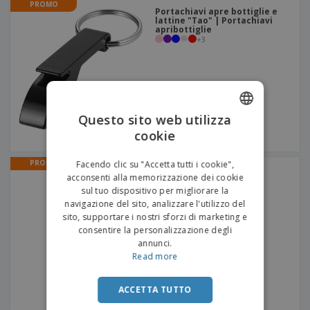
PROMO
Portachiavi apre bottiglie e
lattine "Tao" | Portachiavi
apribottiglie
+
3
Questo sito web utilizza
cookie
ENGLISH
ITALIAN
PROMO
Facendo clic su "Accetta tutti i cookie",
Tazza sfaccettata in
acconsenti alla memorizzazione dei cookie
polipropilene 250 ml |
Bicchiere di plastica
sul tuo dispositivo per migliorare la
sfaccettato
navigazione del sito, analizzare l'utilizzo del
sito, supportare i nostri sforzi di marketing e
consentire la personalizzazione degli
annunci.
Read more
ACCETTA TUTTO