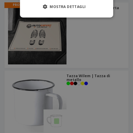
PROMO
MOSTRA DETTAGLI
Tappetino per auto di carta
Tazza Wilem | Tazza di
metallo