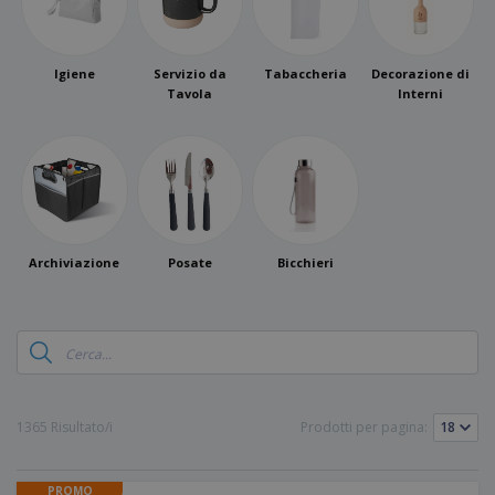
Igiene
Servizio da
Tabaccheria
Decorazione di
Tavola
Interni
Archiviazione
Posate
Bicchieri
1365 Risultato/i
Prodotti per pagina:
PROMO