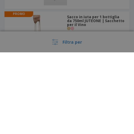
PROMO
Sacco in iuta per 1 bottiglia
da 750ml JUTEONE | Sacchetto
per il Vino
Filtra per
PROMO
Bicchierino da 30 ml in
policarbonato (infrangibile) |
Cicchetto
›
Italia |
IT
(€ EUR )
Piattaforma Whisteblower