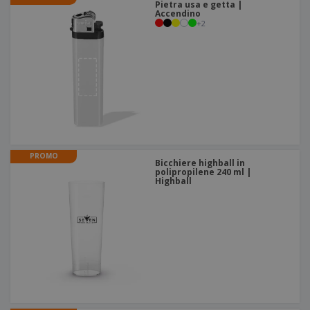
Pietra usa e getta |
Accendino
+
2
PROMO
Bicchiere highball in
polipropilene 240 ml |
Highball