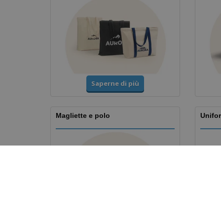
Saperne di più
Magliette e polo
Unifor