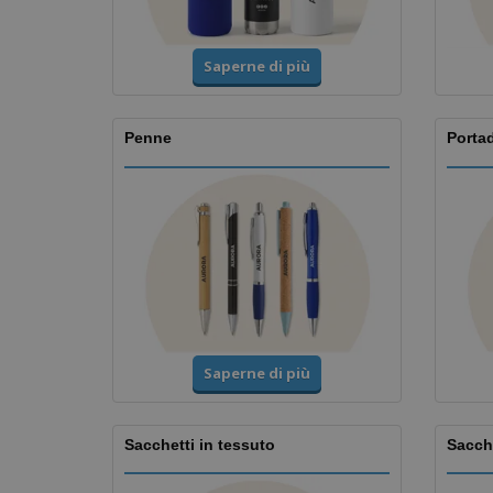
Saperne di più
Penne
Porta
Saperne di più
Sacchetti in tessuto
Sacche