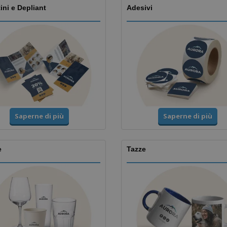
ini e Depliant
Adesivi
Saperne di più
Saperne di più
e
Tazze