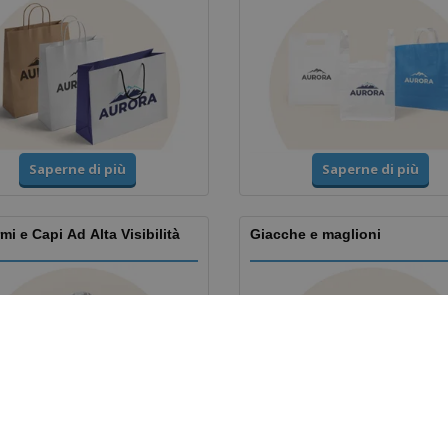
Saperne di più
Saperne di più
mi e Capi Ad Alta Visibilità
Giacche e maglioni