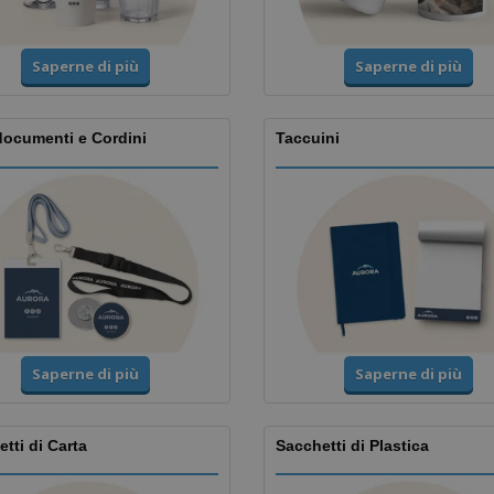
Saperne di più
Saperne di più
documenti e Cordini
Taccuini
Saperne di più
Saperne di più
tti di Carta
Sacchetti di Plastica