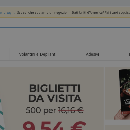
w.bizay.it
. Sapevi che abbiamo un negozio in Stati Uniti d'America? Fai i tuoi acquist
Volantini e Depliant
Adesivi
Off
Tendenze
Nuovi Prodotti
pro
Bandiere, Standardo e
Roll-Up
Magl
Guidoni
Attrezzature e
Roll-up
Prod
forniture per servizi di
ristorazione
Consegna domicilio e
Usa e getta
Atti
takeaway
Adesivi, vinili e poster
Orologi da polso
Sma
Felpe con cappuccio
Coppe e Trofei
Scat
Espositori
Medaglie
Rega
Poster
Cibo e Caramelle
Prod