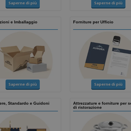
Saperne di più
Saperne di più
ioni e Imballaggio
Forniture per Ufficio
Saperne di più
Saperne di più
ere, Standardo e Guidoni
Attrezzature e forniture per s
di ristorazione