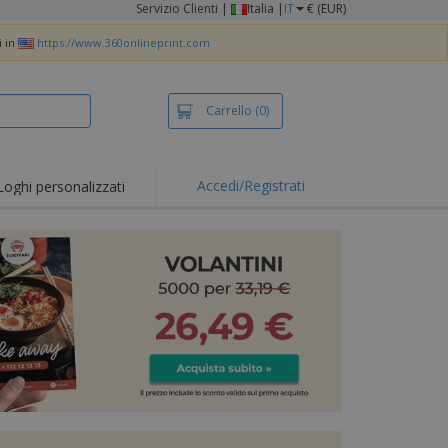
Servizio Clienti
|
Italia |
IT
€ (EUR)
i in
https://www.360onlineprint.com
Carrello
(0)
Accedi/Registrati
Loghi personalizzati
erte e
mozioni
iette e polo
otti Ricamati
vità all'aria aperta
rtworking
ole per Spedizioni
li personalizzati
otti ecologici