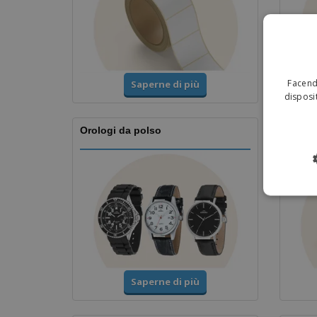
Facendo
Saperne di più
disposit
Orologi da polso
Coppe
Saperne di più