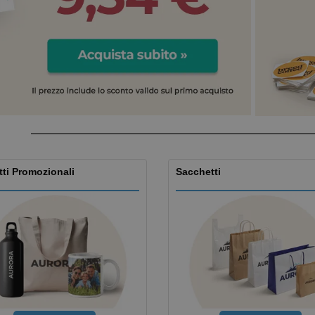
Valigie e zaini
Etichette per Stampanti
Libr
ti Promozionali
Sacchetti