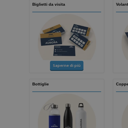
Biglietti da visita
Volant
Saperne di più
Bottiglie
Copp