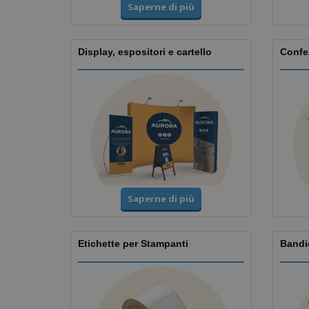
Saperne di più
Display, espositori e cartello
Confez
Saperne di più
Etichette per Stampanti
Bandi