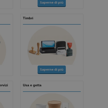
Saperne di più
Timbri
Saperne di più
ervizi
Usa e getta