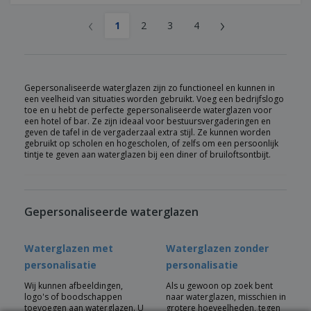
‹
›
1
2
3
4
Gepersonaliseerde waterglazen zijn zo functioneel en kunnen in
een veelheid van situaties worden gebruikt. Voeg een bedrijfslogo
toe en u hebt de perfecte gepersonaliseerde waterglazen voor
een hotel of bar. Ze zijn ideaal voor bestuursvergaderingen en
geven de tafel in de vergaderzaal extra stijl. Ze kunnen worden
gebruikt op scholen en hogescholen, of zelfs om een persoonlijk
tintje te geven aan waterglazen bij een diner of bruiloftsontbijt.
Gepersonaliseerde waterglazen
Waterglazen met
Waterglazen zonder
personalisatie
personalisatie
Wij kunnen afbeeldingen,
Als u gewoon op zoek bent
logo's of boodschappen
naar waterglazen, misschien in
toevoegen aan waterglazen. U
grotere hoeveelheden, tegen