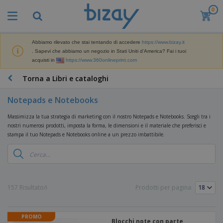
0
I
p
i
ù
Abbiamo rilevato che stai tentando di accedere
https://www.bizay.it
M
v
. Sapevi che abbiamo un negozio in Stati Uniti d'America? Fai i tuoi
a
e
acquisti in
https://www.360onlineprint.com
t
n
e
d
P
Torna a Libri e cataloghi
r
u
r
i
t
o
a
Notepads e Notebooks
i
d
l
D
o
e
Massimizza la tua strategia di marketing con il nostro Notepads e Notebooks. Scegli tra i
i
t
d
nostri numerosi prodotti, imposta la forma, le dimensioni e il materiale che preferisci e
s
t
i
stampa il tuo Notepads e Notebooks online a un prezzo imbattibile.
p
i
M
F
l
P
a
o
a
r
r
r
y
o
k
n
e
m
B
e
i
E
o
a
157 Risultato/i
Prodotti per pagina:
t
t
s
z
g
i
u
p
i
n
r
o
A
o
g
e
PROMO
s
b
n
Blocchi note con parte