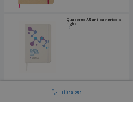
Quaderno A5 antibatterico a
righe
Blocco note a5 KLEE
Filtra per