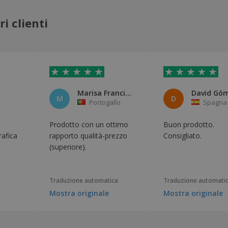
i clienti
Marisa Francisco
David Gó
M
D
Portogallo
Spagna
Prodotto con un ottimo
Buon prodotto.
rafica
rapporto qualità-prezzo
Consigliato.
(superiore).
Traduzione automatica
Traduzione automati
Mostra originale
Mostra originale