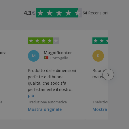
4.3
/5
64
Recensioni
mez
Magnificenter
Rui
M
R
Portogallo
Portoga
Prodotto dalle dimensioni
Buona qualità del
perfette e di buona
materiale e della s
qualità, che soddisfa
perfettamente il nostro
più
scopo, oltre ad essere uno
dei pochi che consente la
ca
Traduzione automatica
Traduzione automati
stampa in più di un colore.
Mostra originale
Mostra originale