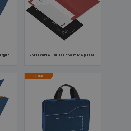
i e cataloghi
caggio
Portacarte | Busta con metà patta
PROMO