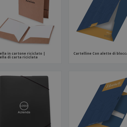
Valigie e zaini
Etichette per Stampanti
Libr
ella in cartone riciclato |
Cartelline Con alette di bloc
ella di carta riciclata