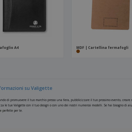
afoglio A4
MDF | Cartellina fermafogli
nformazioni su Valigette
ndo di promuovere il tuo marchio presso una fiera, pubblicizzare il tuo prossimo evento, creare re
za le tue Valigette con il tuo design o con uno dei nostri numerosi modelli. Se hai bisogno di aiuto
te perfette per te.