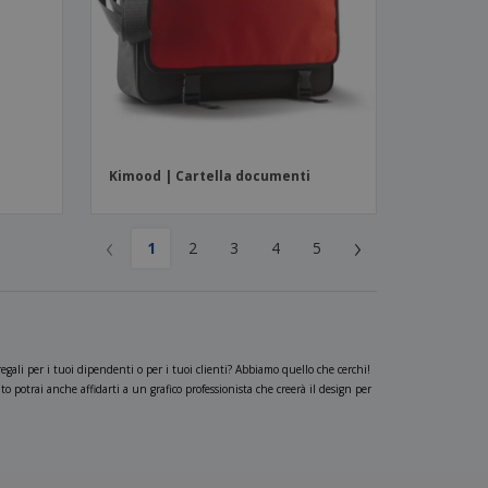
Kimood | Cartella documenti
‹
›
1
2
3
4
5
gali per i tuoi dipendenti o per i tuoi clienti? Abbiamo quello che cerchi!
 potrai anche affidarti a un grafico professionista che creerà il design per