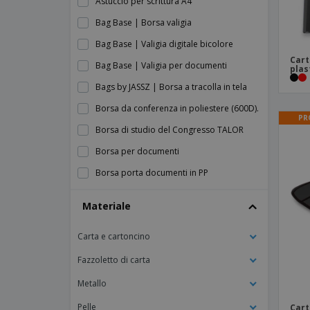
Astuccio per scrittura A4
Bag Base | Borsa valigia
Bag Base | Valigia digitale bicolore
Cart
Bag Base | Valigia per documenti
plas
Bags by JASSZ | Borsa a tracolla in tela
Borsa da conferenza in poliestere (600D).
PR
Borsa di studio del Congresso TALOR
Borsa per documenti
Borsa porta documenti in PP
Borsa portadocumenti in poliestere
Materiale
Cartella A4 in PVC con cerniera.
Carta e cartoncino
Cartella del Congresso MILO
Cartella di carta riciclata
Fazzoletto di carta
Cartella documenti in PVC
Metallo
Cartella in PVC rigida
Pelle
Cart