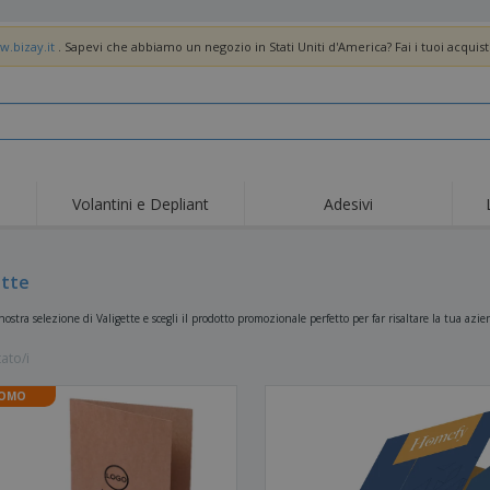
w.bizay.it
. Sapevi che abbiamo un negozio in Stati Uniti d'America? Fai i tuoi acquist
Volantini e Depliant
Adesivi
Off
Tendenze
Nuovi Prodotti
pro
Bandiere, Standardo e
ette
Roll-Up
Magl
Guidoni
Attrezzature e
Roll-up
Prod
 nostra selezione di Valigette e scegli il prodotto promozionale perfetto per far risaltare la tua az
forniture per servizi di
ristorazione
Consegna domicilio e
Usa e getta
Atti
takeaway
tato/i
Adesivi, vinili e poster
Orologi da polso
Sma
OMO
Felpe con cappuccio
Coppe e Trofei
Scat
Espositori
Medaglie
Rega
Poster
Cibo e Caramelle
Prod