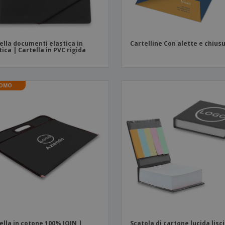
ella documenti elastica in
Cartelline Con alette e chius
tica | Cartella in PVC rigida
OMO
ella in cotone 100% JOIN |
Scatola di cartone lucida lisc