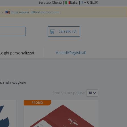
Servizio Clienti
|
Italia |
IT
€ (EUR)
i in
https://www.360onlineprint.com
Carrello
(0)
Accedi/Registrati
Loghi personalizzati
erte e
mozioni
iette e polo
otti Ricamati
ienda nel modo giusto.
vità all'aria aperta
Prodotti per pagina:
rtworking
PROMO
ole per Spedizioni
li personalizzati
otti ecologici