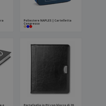
ura
Poliestere NAPLES | Cartelletta
Congresso
ia e
Portafoglio in PU con blocco di 20