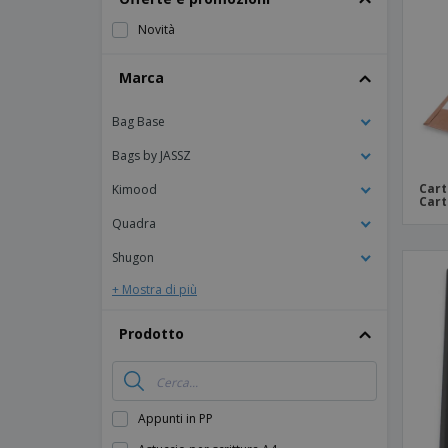
Calamite
Novità
Striscioni Pubblicitari
Marca
Bag Base
Bags by JASSZ
Cart
Kimood
Cart
Quadra
Shugon
+ Mostra di più
Prodotto
Appunti in PP