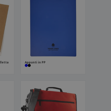
lletta
Appunti in PP