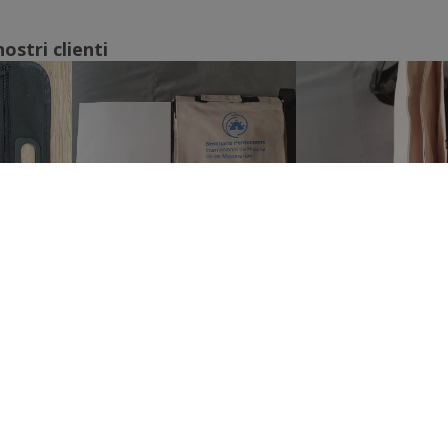
ostri clienti
Mostra tutte le recensioni
AMO
SERVIZIO CLIENTI
iamo
Servizio Clienti
Il mio account