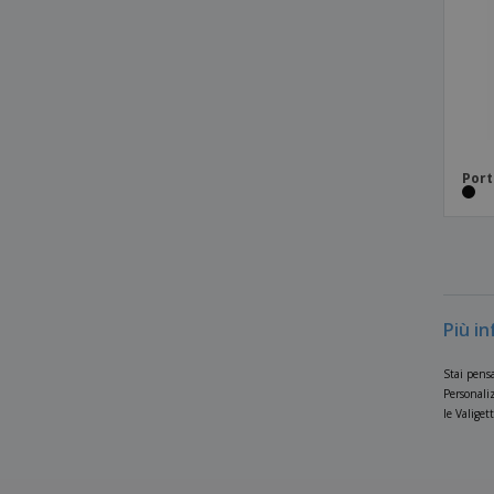
Shugon | Borsa da conferenza Avignon
Valigetta per laptop METZ da 15,6''
a4 Cartella AUSTER
cartella con maniglia
cartella di scrittura in cartone
Port
cartella in microfibra
cartella in rigenerato di cuoio
portafoglio in poliestere
Più i
Stai pensa
Personaliz
le Valiget