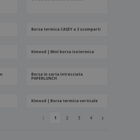
Borsa termica CASEY a 2 scomparti
Kimood | Mini borsa isotermica
on
Borsa in carta intrecciata
PAPERLUNCH
Kimood | Borsa termica verticale
‹
›
1
2
3
4