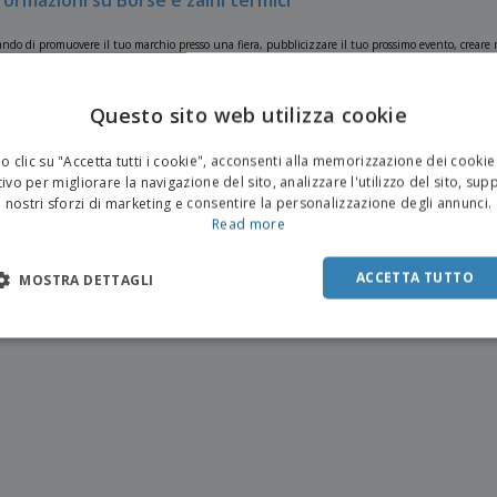
formazioni su Borse e zaini termici
ndo di promuovere il tuo marchio presso una fiera, pubblicizzare il tuo prossimo evento, creare re
za le tue Borse e zaini termici con il tuo design o con uno dei nostri numerosi modelli. Se hai biso
 le Borse e zaini termici perfette per te.
Questo sito web utilizza cookie
 clic su "Accetta tutti i cookie", acconsenti alla memorizzazione dei cookie
ivo per migliorare la navigazione del sito, analizzare l'utilizzo del sito, sup
nostri sforzi di marketing e consentire la personalizzazione degli annunci.
Read more
ACCETTA TUTTO
MOSTRA DETTAGLI