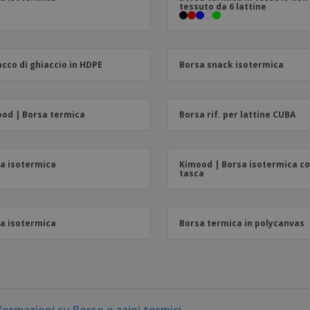
tessuto da 6 lattine
cco di ghiaccio in HDPE
Borsa snack isotermica
od | Borsa termica
Borsa rif. per lattine CUBA
a isotermica
Kimood | Borsa isotermica c
tasca
a isotermica
Borsa termica in polycanvas