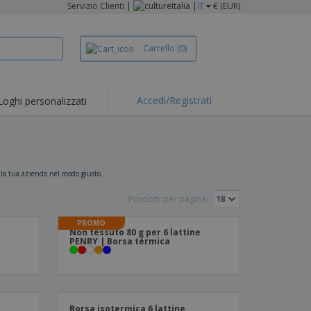
Servizio Clienti
|
Italia |
IT
€ (EUR)
Carrello
(0)
Accedi/Registrati
Loghi personalizzati
erte e
mozioni
iette e polo
otti Ricamati
re la tua azienda nel modo giusto.
vità all'aria aperta
Prodotti per pagina:
rtworking
PROMO
Non tessuto 80 g per 6 lattine
ole per Spedizioni
PENRY | Borsa térmica
li personalizzati
otti ecologici
i e cataloghi
Borsa isotermica 6 lattine