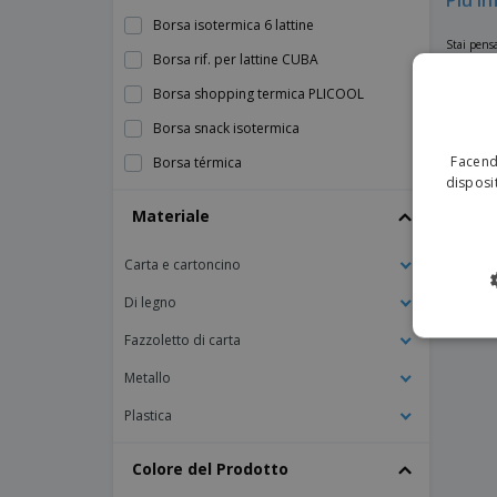
Più in
Borsa isotermica 6 lattine
Stai pensa
Borsa rif. per lattine CUBA
Personaliz
design per
Borsa shopping termica PLICOOL
Borsa snack isotermica
Facendo
Borsa térmica
disposit
Borsa termica CASEY a 2 scomparti
Materiale
Borsa termica Pongee (75D).
Carta e cartoncino
Borsa termica Swiss Peak
Borsa termica Yonner
Di legno
Borsa termica bicolore
Fazzoletto di carta
Borsa termica bicolore con dettaglio in
Metallo
sughero
Plastica
Borsa termica da picnic in Polycanvas
(600D).
Colore del Prodotto
Borsa termica in PVC trasparente