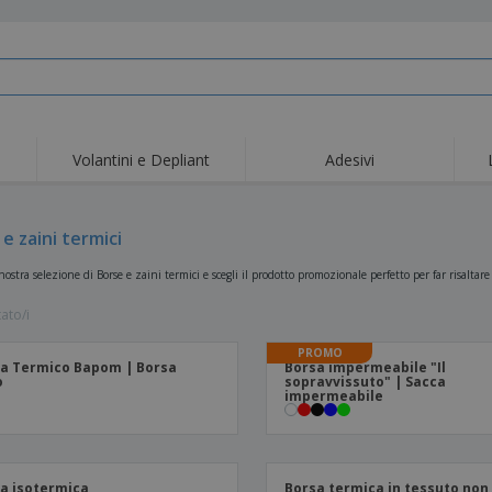
Volantini e Depliant
Adesivi
Off
Tendenze
Nuovi Prodotti
pro
Bandiere, Standardo e
e zaini termici
Roll-Up
Magl
Guidoni
Attrezzature e
Roll-up
Prod
 nostra selezione di Borse e zaini termici e scegli il prodotto promozionale perfetto per far risalta
forniture per servizi di
ristorazione
Consegna domicilio e
Usa e getta
Atti
takeaway
tato/i
Adesivi, vinili e poster
Orologi da polso
Sma
PROMO
a Termico Bapom | Borsa
Borsa impermeabile "Il
Felpe con cappuccio
Coppe e Trofei
Scat
o
sopravvissuto" | Sacca
impermeabile
Espositori
Medaglie
Rega
Poster
Cibo e Caramelle
Prod
Valigie e zaini
Etichette per Stampanti
Libr
a isotermica
Borsa termica in tessuto non