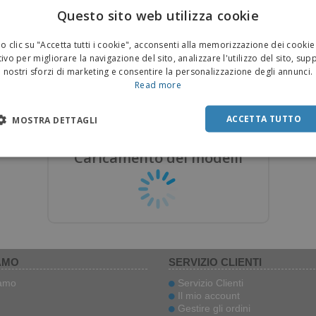
Questo sito web utilizza cookie
risci le tue idee e il nostro team di
Carica immagini o foto e il nostro t
design svilupperà il tuo design.
design replicherà il design.
 clic su "Accetta tutti i cookie", acconsenti alla memorizzazione dei cookie
ivo per migliorare la navigazione del sito, analizzare l'utilizzo del sito, sup
nostri sforzi di marketing e consentire la personalizzazione degli annunci.
Read more
Contratta un Designer
Richiedi replica di design
per soli
19,99 €
per soli
7,99 €
ACCETTA TUTTO
MOSTRA DETTAGLI
Caricamento dei modelli
AMO
SERVIZIO CLIENTI
iamo
Servizio Clienti
Il mio account
Gestire gli ordini