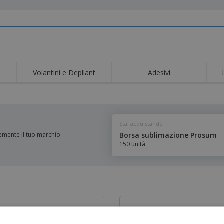
Volantini e Depliant
Adesivi
Stai acquistando
emente il tuo marchio
Borsa sublimazione Prosum
150 unità
uoi un design personalizzato?
Il tuo design non è in formato digi