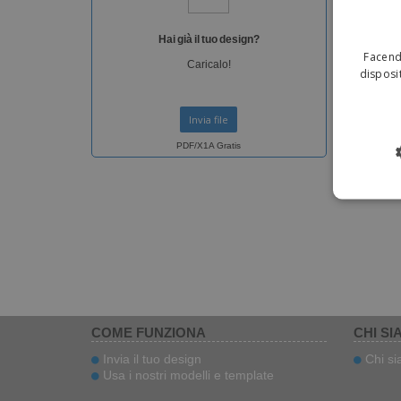
Inse
Hai già il tuo design?
Facendo
Caricalo!
disposit
Invia file
PDF/X1A Gratis
COME FUNZIONA
CHI SI
Invia il tuo design
Chi s
Usa i nostri modelli e template