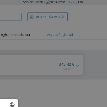
Servizio Clienti
|
Italia |
IT
€ (EUR)
Carrello
(0)
Accedi/Registrati
Loghi personalizzati
345,42 €
350,42 €
tale?