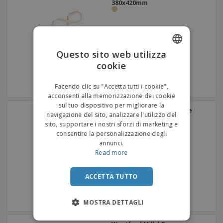
380x420mm
Questo sito web utilizza
cookie
ENGLISH
ITALIAN
Facendo clic su "Accetta tutti i cookie",
acconsenti alla memorizzazione dei cookie
sul tuo dispositivo per migliorare la
Borsa tote PERU | Cotone
navigazione del sito, analizzare l'utilizzo del
180g | 380x420mm
sito, supportare i nostri sforzi di marketing e
consentire la personalizzazione degli
annunci.
Read more
ACCETTA TUTTO
MOSTRA DETTAGLI