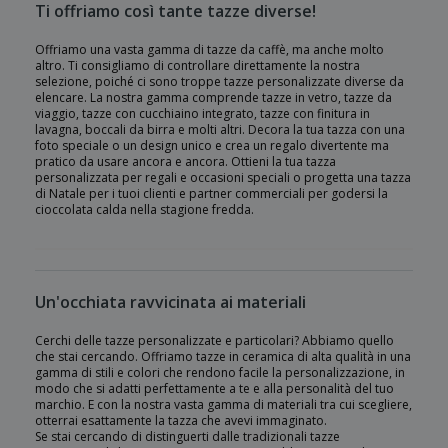
Ti offriamo così tante tazze diverse!
Offriamo una vasta gamma di tazze da caffè, ma anche molto
altro. Ti consigliamo di controllare direttamente la nostra
selezione, poiché ci sono troppe tazze personalizzate diverse da
elencare. La nostra gamma comprende tazze in vetro, tazze da
viaggio, tazze con cucchiaino integrato, tazze con finitura in
lavagna, boccali da birra e molti altri. Decora la tua tazza con una
foto speciale o un design unico e crea un regalo divertente ma
pratico da usare ancora e ancora. Ottieni la tua tazza
personalizzata per regali e occasioni speciali o progetta una tazza
di Natale per i tuoi clienti e partner commerciali per godersi la
cioccolata calda nella stagione fredda.
Un'occhiata ravvicinata ai materiali
Cerchi delle tazze personalizzate e particolari? Abbiamo quello
che stai cercando. Offriamo tazze in ceramica di alta qualità in una
gamma di stili e colori che rendono facile la personalizzazione, in
modo che si adatti perfettamente a te e alla personalità del tuo
marchio. E con la nostra vasta gamma di materiali tra cui scegliere,
otterrai esattamente la tazza che avevi immaginato.
Se stai cercando di distinguerti dalle tradizionali tazze