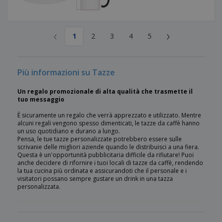
‹
›
1
2
3
4
5
Più informazioni su Tazze
Un regalo promozionale di alta qualità che trasmette il
tuo messaggio
È sicuramente un regalo che verrà apprezzato e utilizzato. Mentre
alcuni regali vengono spesso dimenticati, le tazze da caffè hanno
un uso quotidiano e durano a lungo.
Pensa, le tue tazze personalizzate potrebbero essere sulle
scrivanie delle migliori aziende quando le distribuisci a una fiera.
Questa è un'opportunità pubblicitaria difficile da rifiutare! Puoi
anche decidere di rifornire i tuoi locali di tazze da caffè, rendendo
la tua cucina più ordinata e assicurandoti che il personale e i
visitatori possano sempre gustare un drink in una tazza
personalizzata.