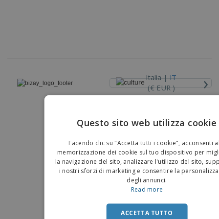
›
Italia |
IT
(€ EUR )
Piattaforma Whisteblower
Questo sito web utilizza cookie
Copyright © 2026 - BIZAY . Tutti i diritti riservati.
EN
Facendo clic su "Accetta tutti i cookie", acconsenti a
IT
memorizzazione dei cookie sul tuo dispositivo per migl
la navigazione del sito, analizzare l'utilizzo del sito, su
i nostri sforzi di marketing e consentire la personalizz
degli annunci.
Read more
ACCETTA TUTTO