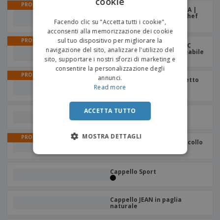
cookie
ENGLISH
PROMO
Sciarpa a triangolo FIESTA |
Fazzoletto da collo per chef
ITALIAN
Facendo clic su "Accetta tutti i cookie",
+
3
acconsenti alla memorizzazione dei cookie
sul tuo dispositivo per migliorare la
PROMO
Bambino delle piogge PVC
navigazione del sito, analizzare l'utilizzo del
15mm | Poncho impermeabile
sito, supportare i nostri sforzi di marketing e
consentire la personalizzazione degli
PROMO
annunci.
Cappello PAINTER | Berretto
in cotone
Read more
ACCETTA TUTTO
Cappello Marvin
MOSTRA DETTAGLI
PROMO
Tubolare STONE | Scaldacollo
+
2
Cappello Sport
Cappello JEAN in paglia
naturale