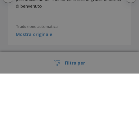
di benvenuto
Traduzione automatica
Mostra originale
Come hanno personalizzato il prodotto i
Filtra per
nostri clienti
›
Italia |
IT
(€ EUR )