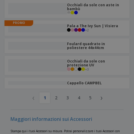
Occhiali da sole con aste in
bambù
PROMO
Pala a The Ivy Sun | Visiera
+
2
Foulard quadrato in
poliestere 44x44cm
Occhiali da sole con
protezione UV
+
3
Cappello CAMPBEL
‹
›
1
2
3
4
5
Maggiori informazioni sui Accessori
Stampa qui i tuoi Accessori su misura. Potrai personalizzare i tuoi Accessori con