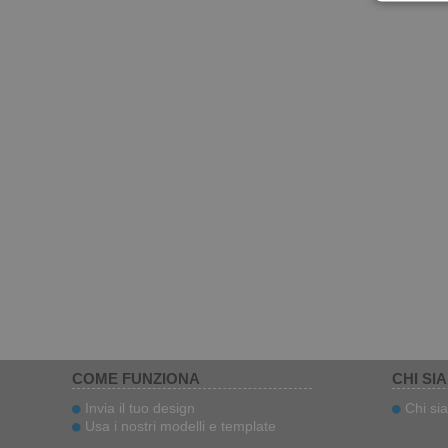
COME FUNZIONA
CHI SI
Invia il tuo design
Chi si
Usa i nostri modelli e template