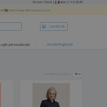
Servizio Clienti
|
Italia |
IT
€ (EUR)
i in
https://www.360onlineprint.com
Carrello
(0)
Accedi/Registrati
Loghi personalizzati
erte e
mozioni
iette e polo
otti Ricamati
Prodotti per pagina:
vità all'aria aperta
rtworking
ole per Spedizioni
li personalizzati
otti ecologici