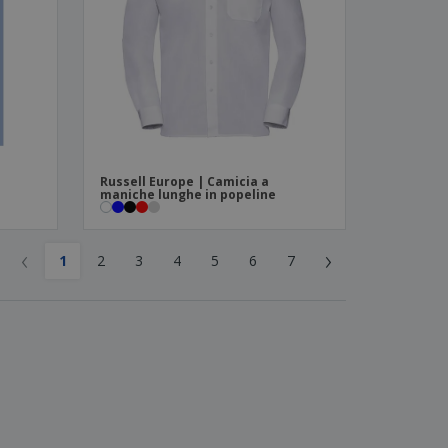
Russell Europe | Camicia a
maniche lunghe in popeline
‹
›
1
2
3
4
5
6
7