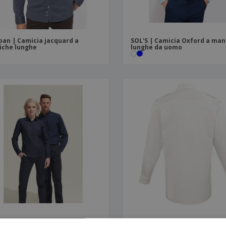
ban | Camicia jacquard a
SOL'S | Camicia Oxford a man
iche lunghe
lunghe da uomo
S | Camicia di jeans da donna
Premier | Camicia da pilota a