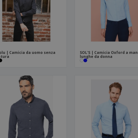
Valigie e zaini
Etichette per Stampanti
Libr
lu | Camicia da uomo senza
SOL'S | Camicia Oxford a man
atura
lunghe da donna