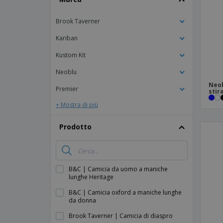
Calamite
Brook Taverner
Striscioni Pubblicitari
Kariban
Kustom Kit
Neoblu
Neob
Premier
stir
+ Mostra di più
Prodotto
B&C | Camicia da uomo a maniche
lunghe Heritage
B&C | Camicia oxford a maniche lunghe
da donna
Brook Taverner | Camicia di diaspro