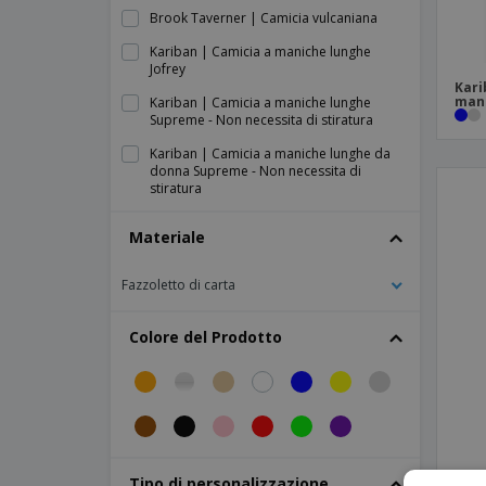
Brook Taverner | Camicia vulcaniana
Kariban | Camicia a maniche lunghe
Jofrey
Kari
man
Kariban | Camicia a maniche lunghe
Supreme - Non necessita di stiratura
Kariban | Camicia a maniche lunghe da
donna Supreme - Non necessita di
stiratura
Kariban | Camicia a quadri con fodera in
Materiale
sherpa
Kariban | Camicia da donna a maniche
Fazzoletto di carta
lunghe Jessica
Kariban | Camicia da donna con colletto
Colore del Prodotto
e maniche lunghe
Kariban | Camicia da donna in denim
Kariban | Camicia da donna in denim a
maniche lunghe
Kariban | Camicia da donna in popeline a
SOL'
maniche lunghe
Tipo di personalizzazione