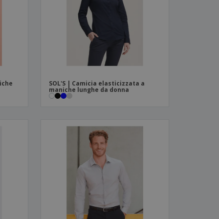
i e cataloghi
iche
SOL'S | Camicia elasticizzata a
maniche lunghe da donna