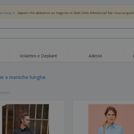
w.bizay.it
. Sapevi che abbiamo un negozio in Stati Uniti d'America? Fai i tuoi acquist
Volantini e Depliant
Adesivi
Off
Tendenze
Nuovi Prodotti
pro
Bandiere, Standardo e
ie a maniche lunghe
Roll-Up
Magl
Guidoni
Attrezzature e
Roll-up
Prod
forniture per servizi di
ltato/i
ristorazione
Consegna domicilio e
Usa e getta
Atti
takeaway
Adesivi, vinili e poster
Orologi da polso
Sma
Felpe con cappuccio
Coppe e Trofei
Scat
Espositori
Medaglie
Rega
Poster
Cibo e Caramelle
Prod