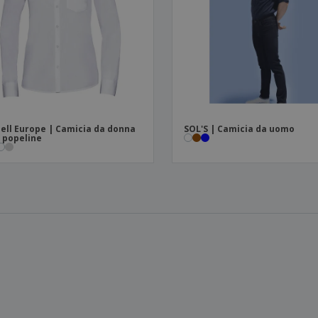
ell Europe | Camicia da donna
SOL'S | Camicia da uomo
n popeline