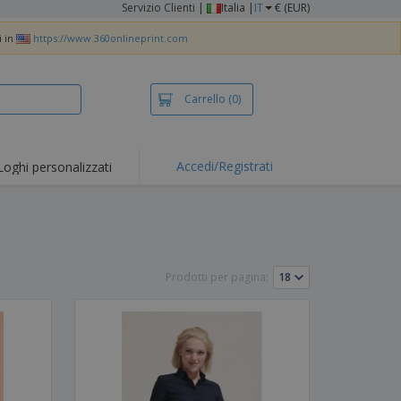
Servizio Clienti
|
Italia |
IT
€ (EUR)
i in
https://www.360onlineprint.com
Carrello
(0)
Accedi/Registrati
Loghi personalizzati
erte e
mozioni
iette e polo
otti Ricamati
Prodotti per pagina:
vità all'aria aperta
rtworking
ole per Spedizioni
li personalizzati
otti ecologici