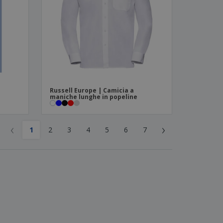
Russell Europe | Camicia a
maniche lunghe in popeline
‹
›
1
2
3
4
5
6
7