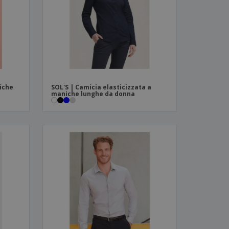
i e cataloghi
iche
SOL'S | Camicia elasticizzata a
maniche lunghe da donna