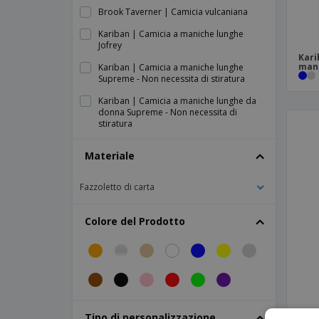
Brook Taverner | Camicia vulcaniana
Kariban | Camicia a maniche lunghe
Jofrey
Kari
man
Kariban | Camicia a maniche lunghe
Supreme - Non necessita di stiratura
Kariban | Camicia a maniche lunghe da
donna Supreme - Non necessita di
stiratura
Kariban | Camicia a quadri con fodera in
Materiale
sherpa
Kariban | Camicia da donna a maniche
Fazzoletto di carta
lunghe Jessica
Kariban | Camicia da donna con colletto
Colore del Prodotto
e maniche lunghe
Kariban | Camicia da donna in denim
Kariban | Camicia da donna in denim a
maniche lunghe
Kariban | Camicia da donna in popeline a
SOL'
maniche lunghe
Tipo di personalizzazione