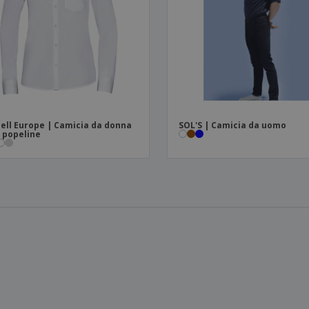
ell Europe | Camicia da donna
SOL'S | Camicia da uomo
n popeline