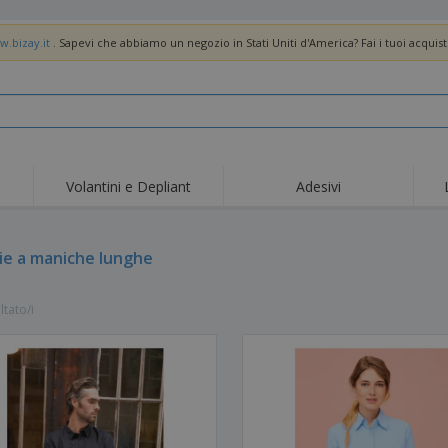
w.bizay.it
. Sapevi che abbiamo un negozio in Stati Uniti d'America? Fai i tuoi acquist
Volantini e Depliant
Adesivi
Off
Tendenze
Nuovi Prodotti
pro
Bandiere, Standardo e
ie a maniche lunghe
Roll-Up
Magl
Guidoni
Attrezzature e
Roll-up
Prod
forniture per servizi di
ltato/i
ristorazione
Consegna domicilio e
Usa e getta
Atti
takeaway
Adesivi, vinili e poster
Orologi da polso
Sma
Felpe con cappuccio
Coppe e Trofei
Scat
Espositori
Medaglie
Rega
Poster
Cibo e Caramelle
Prod