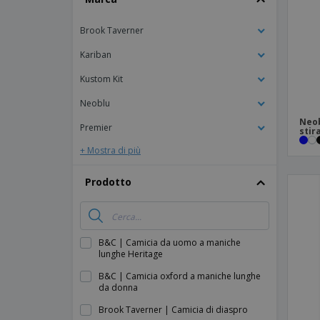
Calamite
Brook Taverner
Striscioni Pubblicitari
Kariban
Kustom Kit
Neoblu
Neob
Premier
stir
+ Mostra di più
Prodotto
B&C | Camicia da uomo a maniche
lunghe Heritage
B&C | Camicia oxford a maniche lunghe
da donna
Brook Taverner | Camicia di diaspro