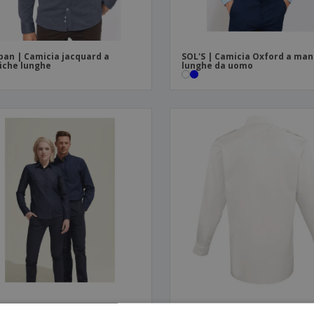
ban | Camicia jacquard a
SOL'S | Camicia Oxford a man
iche lunghe
lunghe da uomo
S | Camicia di jeans da donna
Premier | Camicia da pilota a