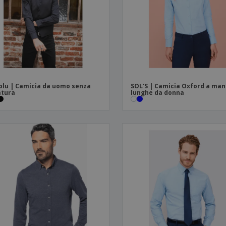
Valigie e zaini
Etichette per Stampanti
Libr
lu | Camicia da uomo senza
SOL'S | Camicia Oxford a man
atura
lunghe da donna