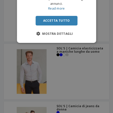
annunci.
Read more
ACCETTA TUTTO
MOSTRA DETTAGLI
SOL'S | Camicia elasticizzata
a maniche lunghe da uomo
SOL'S | Camicia di jeans da
donna