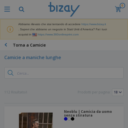
0
Abbiamo rilevato che stai tentando di accedere
https://www.bizay.it
. Sapevi che abbiamo un negozio in Stati Uniti d'America? Fai i tuoi
acquisti in
https://www.360onlineprint.com
Torna a Camicie
Camicie a maniche lunghe
112 Risultato/i
Prodotti per pagina:
Neoblu | Camicia da uomo
senza stiratura