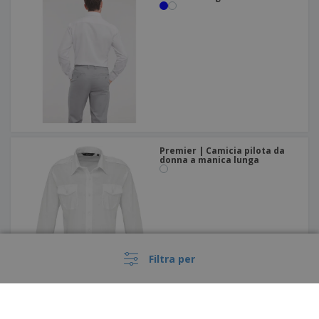
Premier | Camicia pilota da
donna a manica lunga
Filtra per
Brook Taverner | Camicia