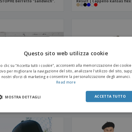
STOPHE berretto "sandwich".
Result | Cappello kansas flex
Questo sito web utilizza cookie
 clic su "Accetta tutti i cookie", acconsenti alla memorizzazione dei cookie
ivo per migliorare la navigazione del sito, analizzare l'utilizzo del sito, sup
nostri sforzi di marketing e consentire la personalizzazione degli annunci.
Read more
Atlantis | Berretto da rapper 
ACCETTA TUTTO
MOSTRA DETTAGLI
cotone
 | Berretto bambino