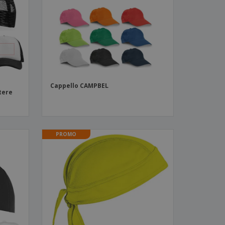
i e cataloghi
Cappello CAMPBEL
stere
PROMO