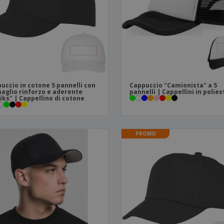
Valigie e zaini
Etichette per Stampanti
Libr
uccio in cotone 5 pannelli con
Cappuccio "Camionista" a 5
aglio rinforzo e aderente
pannelli | Cappellini in polie
iks" | Cappellino di cotone
PROMO