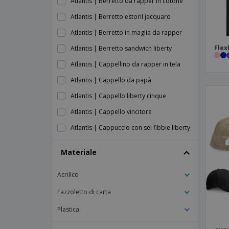
Atlantis | Berretto da rapper in cotone
Atlantis | Berretto estoril jacquard
Atlantis | Berretto in maglia da rapper
Flex
Atlantis | Berretto sandwich liberty
Atlantis | Cappellino da rapper in tela
Atlantis | Cappello da papà
Atlantis | Cappello liberty cinque
Atlantis | Cappello vincitore
Atlantis | Cappuccio con sei fibbie liberty
Atlantis | Colpire il tappo
Materiale
Atlantis | Cuffia sonica
Acrilico
Atlantis | Iniziare cinque cap sandwich
Atlantis | Tappo a bullone
Fazzoletto di carta
Atlantis | Tappo a scatto
Plastica
Atlantis | Zoom piping tappo sandwich