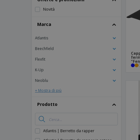
Calamite
Novità
Striscioni Pubblicitari
Marca
Atlantis
Beechfield
Capp
ferm
Flexfit
"Fen
K-Up
Neoblu
+ Mostra di più
Prodotto
Atlantis | Berretto da rapper