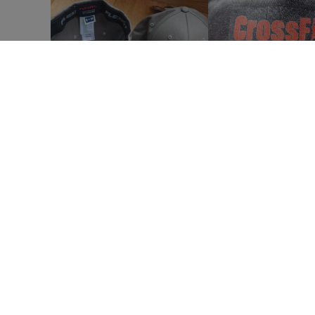
Beechfield | Cappellino stile
professionale
Beechfield | Cappellino vintage da
camionista junior
Beechfield | Cappello a profilo basso in
cotone drill
Beechfield | Cappello con 5 pannelli a
contrasto
Beechfield | Cappello con rete da
camionista
Beechfield | Cappello da gran premio
Beechfield | Cappello in finta pelle
COME FUNZIONA
CHI SI
scamosciata a 6 pannelli
Invia il tuo design
Chi s
Beechfield | Cappello in maglia con 6
Usa i nostri modelli e template
pannelli
Beechfield | Cappello in rete Coolmax
Flow
Pag
Beechfield | Cappello stile professionale
in cotone pesante