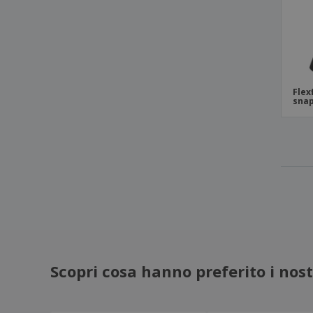
Beechfield | Cappellino 5 pannelli
Ultimate Sandwich
Beechfield | Cappellino 6 pannelli
Ultimate
Beechfield | Cappellino Athleisure 6
Flex
pannelli
snap
Beechfield | Cappellino Rapper con 5
pannelli
Beechfield | Cappellino Ultimate con 5
pannelli sandwich a contrasto
Beechfield | Cappellino Urbanwear a 5
pannelli
Beechfield | Cappellino Urbanwear a 6
pannelli
Beechfield | Cappellino autentico Pico
Pico Pico 5 Panel
Scopri cosa hanno preferito i nostr
Beechfield | Cappellino con 5 Pannelli
Rapper