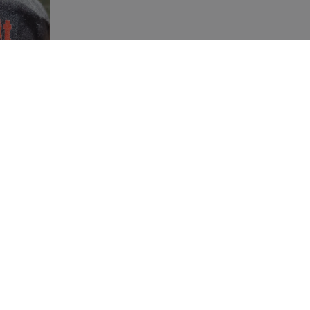
Mostra tutte le recensioni
AMO
SERVIZIO CLIENTI
iamo
Servizio Clienti
Il mio account
Gestire gli ordini
amento
Trasporto
Seguici
Sicur