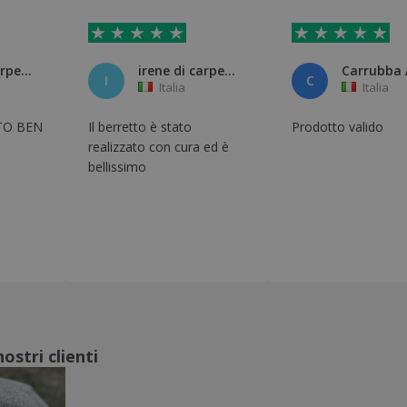
irene di carpegna
irene di carpegna
I
C
Italia
Italia
TO BEN
Il berretto è stato
Prodotto valido
realizzato con cura ed è
bellissimo
ostri clienti