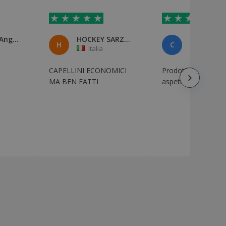
Carrubba Angelo
HOCKEY SARZANA SETTORE GIOVANI
Carlo Iori
H
C
Italia
Italia
CAPELLINI ECONOMICI
Prodotto confacent
MA BEN FATTI
aspettative. Da cons