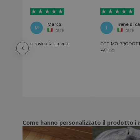
Beechfield | Cappellino da camionista
Cappellino vintage
Beechfield | Cappellino da camionista
Jersey Athleisure
Marco
M
I
Italia
Italia
Beechfield | Cappellino da competizione
per l'abbigliamento della squadra
si rovina facilmente
OTTIMO PRODOT
Beechfield | Cappellino originale a 5
pannelli
FATTO
Beechfield | Cappellino originale a 6
pannelli con visiera piatta
Beechfield | Cappellino per camion a 6
pannelli originale Flat Peak
Beechfield | Cappellino snapback
Beechfield | Cappellino snapback a 5
pannelli a contrasto
Beechfield | Cappellino snapback
mimetico
Come hanno personalizzato il prodotto i n
Beechfield | Cappellino sportivo a 6
pannelli