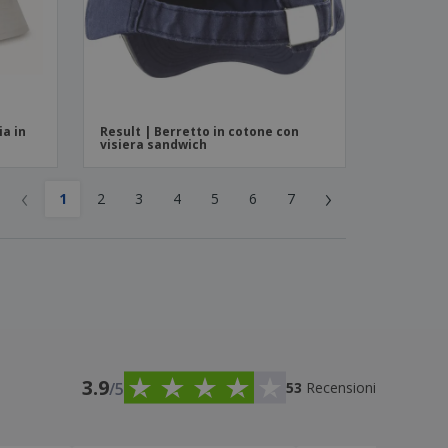
ia in
Result | Berretto in cotone con
visiera sandwich
‹
›
1
2
3
4
5
6
7
3.9
/5
53
Recensioni