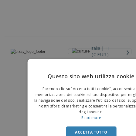
›
Italia |
IT
(€ EUR )
Piattaforma Whisteblower
Questo sito web utilizza cookie
Copyright © 2026 - BIZAY . Tutti i diritti riservati.
EN
Facendo clic su "Accetta tutti i cookie", acconsenti a
IT
memorizzazione dei cookie sul tuo dispositivo per migl
la navigazione del sito, analizzare l'utilizzo del sito, su
i nostri sforzi di marketing e consentire la personalizz
degli annunci.
Read more
ACCETTA TUTTO