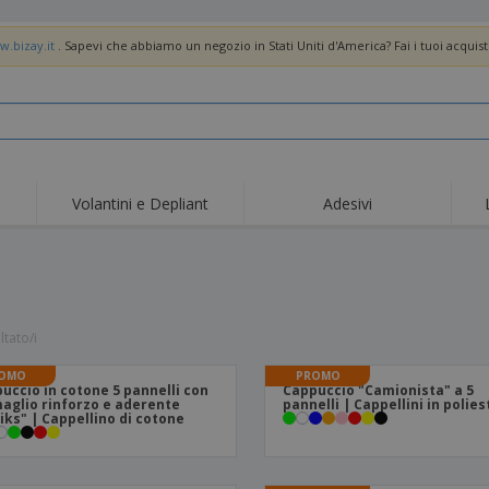
w.bizay.it
. Sapevi che abbiamo un negozio in Stati Uniti d'America? Fai i tuoi acquist
Volantini e Depliant
Adesivi
ltato/i
OMO
PROMO
uccio in cotone 5 pannelli con
Cappuccio "Camionista" a 5
aglio rinforzo e aderente
pannelli | Cappellini in polie
iks" | Cappellino di cotone