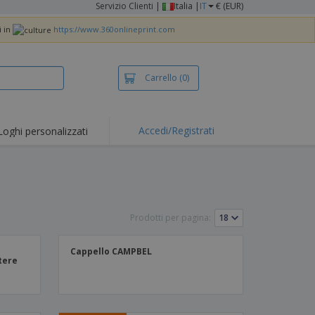
Servizio Clienti
|
Italia |
IT
€ (EUR)
i in
https://www.360onlineprint.com
Carrello
(0)
Accedi/Registrati
Loghi personalizzati
Prodotti per pagina:
Cappello CAMPBEL
stere