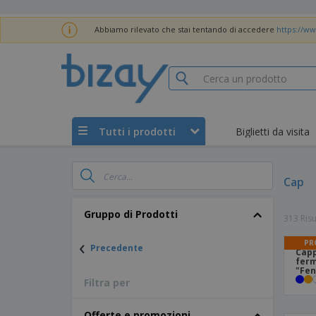
Abbiamo rilevato che stai tentando di accedere
https://ww
Tutti i prodotti
Biglietti da visita
Cap
Gruppo di Prodotti
313 Risu
‹
PR
Precedente
Capp
ferm
"Fen
Filtra per
Offerte e promozioni