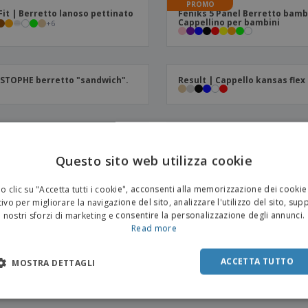
PROMO
Fit | Berretto lanoso pettinato
Feniks 5 Panel Berretto bamb
Cappellino per bambini
+
6
STOPHE berretto "sandwich".
Result | Cappello kansas flex
 | Berretto bambino
Atlantis | Berretto da rapper 
cotone
Questo sito web utilizza cookie
 clic su "Accetta tutti i cookie", acconsenti alla memorizzazione dei cookie
FIT | Classico cappellino
K-Up | Basco basco
ivo per migliorare la navigazione del sito, analizzare l'utilizzo del sito, sup
pback
nostri sforzi di marketing e consentire la personalizzazione degli annunci.
Read more
fit | Classico cappellino
Berretto - Cappello da spiagg
ACCETTA TUTTO
MOSTRA DETTAGLI
back a 5 pannelli
cotone BILGOLA