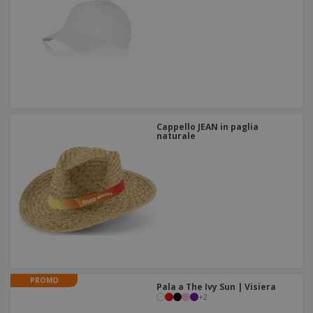
Cappello JEAN in paglia
naturale
PROMO
Pala a The Ivy Sun | Visiera
+
2