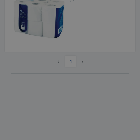
‹
›
1