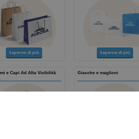
Saperne di più
Saperne di più
mi e Capi Ad Alta Visibilità
Giacche e maglioni