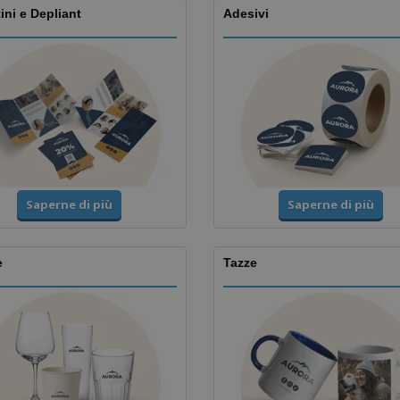
ini e Depliant
Adesivi
Saperne di più
Saperne di più
e
Tazze