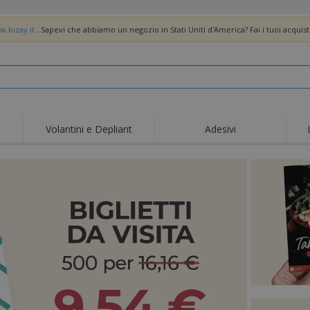
w.bizay.it
. Sapevi che abbiamo un negozio in Stati Uniti d'America? Fai i tuoi acquist
Volantini e Depliant
Adesivi
Off
Tendenze
Nuovi Prodotti
pro
Bandiere, Standardo e
Roll-Up
Magl
Guidoni
Attrezzature e
Roll-up
Prod
forniture per servizi di
ristorazione
Consegna domicilio e
Usa e getta
Atti
takeaway
Adesivi, vinili e poster
Orologi da polso
Sma
Felpe con cappuccio
Coppe e Trofei
Scat
Espositori
Medaglie
Rega
Poster
Cibo e Caramelle
Prod