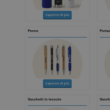
Saperne di più
Penne
Porta
Saperne di più
Sacchetti in tessuto
Sacche