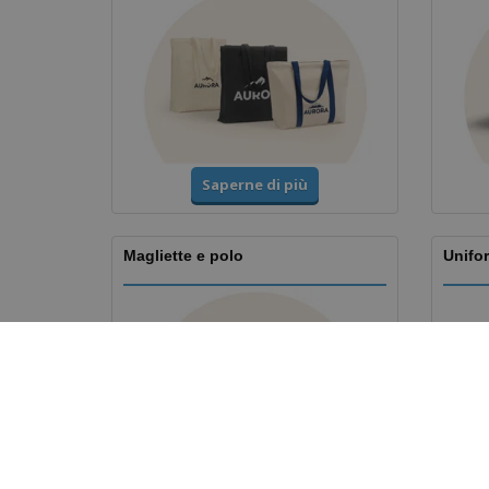
Saperne di più
Magliette e polo
Unifor