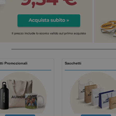
Valigie e zaini
Etichette per Stampanti
Libr
ti Promozionali
Sacchetti