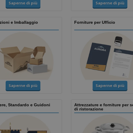
Saperne di più
Saperne di più
ioni e Imballaggio
Forniture per Ufficio
Saperne di più
Saperne di più
ere, Standardo e Guidoni
Attrezzature e forniture per s
di ristorazione