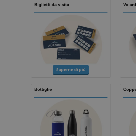
Biglietti da visita
Volant
Saperne di più
Bottiglie
Copp