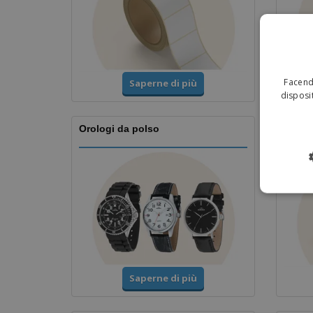
Facendo
Saperne di più
disposit
Orologi da polso
Coppe
Saperne di più