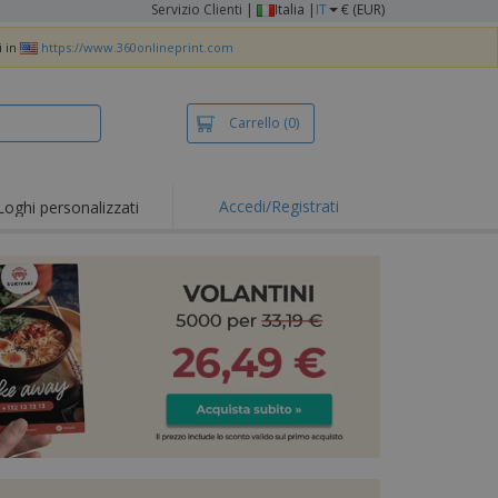
Servizio Clienti
|
Italia |
IT
€ (EUR)
i in
https://www.360onlineprint.com
Carrello
(0)
Accedi/Registrati
Loghi personalizzati
erte e
mozioni
iette e polo
otti Ricamati
vità all'aria aperta
rtworking
ole per Spedizioni
li personalizzati
otti ecologici