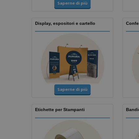
Saperne di più
Display, espositori e cartello
Confez
Saperne di più
Etichette per Stampanti
Bandi