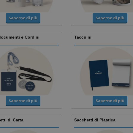
Saperne di più
Saperne di più
documenti e Cordini
Taccuini
Saperne di più
Saperne di più
tti di Carta
Sacchetti di Plastica