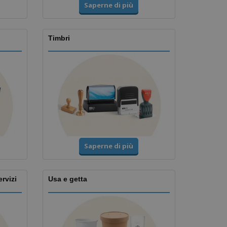
Saperne di più
Timbri
Saperne di più
ervizi
Usa e getta