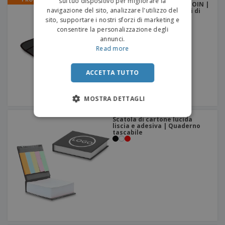
sul tuo dispositivo per migliorare la
Cartella in cotone 100% JOIN |
navigazione del sito, analizzare l'utilizzo del
Cartelle portadocumenti di
cotone
sito, supportare i nostri sforzi di marketing e
consentire la personalizzazione degli
annunci.
Read more
ACCETTA TUTTO
MOSTRA DETTAGLI
Scatola di cartone lucida
liscia e adesiva | Quaderno
tascabile