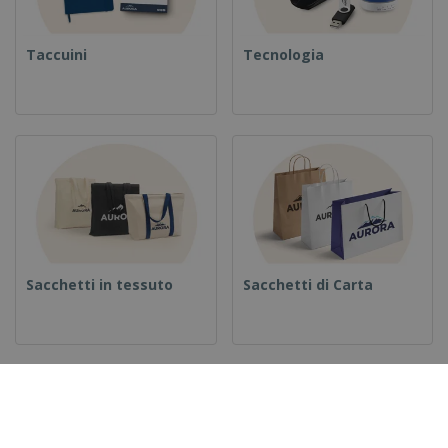
Taccuini
Tecnologia
Sacchetti in tessuto
Sacchetti di Carta