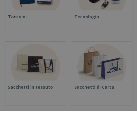
Taccuini
Tecnologia
Sacchetti in tessuto
Sacchetti di Carta