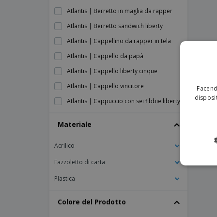
Atlantis | Berretto in maglia da rapper
Atlantis | Berretto sandwich liberty
Atlantis | Cappellino da rapper in tela
Atlantis | Cappello da papà
Atlantis | Cappello liberty cinque
Atlantis | Cappello vincitore
Facendo
disposit
Atlantis | Cappuccio con sei fibbie liberty
Atlantis | Colpire il tappo
Materiale
Atlantis | Cuffia sonica
Acrilico
Atlantis | Iniziare cinque cap sandwich
Atlantis | Tappo a bullone
Fazzoletto di carta
Atlantis | Tappo a scatto
Plastica
Atlantis | Zoom piping tappo sandwich
Colore del Prodotto
Bandana per chef