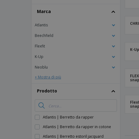
Striscioni Pubblicitari
Marca
CHRI
Atlantis
Beechfield
Flexfit
K-Up
K-Up
Neoblu
FLEX
+ Mostra di più
sna
Prodotto
Flex
snap
Atlantis | Berretto da rapper
Atlantis | Berretto da rapper in cotone
Atlantis | Berretto estoril jacquard