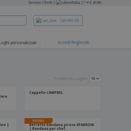
Servizio Clienti
|
Italia |
IT
€ (EUR)
Carrello
(0)
Accedi/Registrati
Loghi personalizzati
erte e
mozioni
iette e polo
otti Ricamati
Prodotti per pagina:
vità all'aria aperta
rtworking
Cappello CAMPBEL
stere
ole per Spedizioni
li personalizzati
otti ecologici
PROMO
ino |
Berretto bandana pirata SPARROW
i e cataloghi
| Bandana per chef