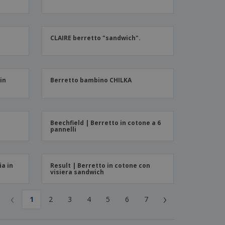
CLAIRE berretto "sandwich".
in
Berretto bambino CHILKA
Beechfield | Berretto in cotone a 6
pannelli
ia in
Result | Berretto in cotone con
visiera sandwich
‹
›
1
2
3
4
5
6
7