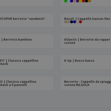
STOPHE berretto "sandwich".
Result | Cappello kansas flex
 | Berretto bambino
Atlantis | Berretto da rapper 
cotone
FIT | Classico cappellino
K-Up | Basco basco
pback
fit | Classico cappellino
Berretto - Cappello da spiagg
back a 5 pannelli
cotone BILGOLA