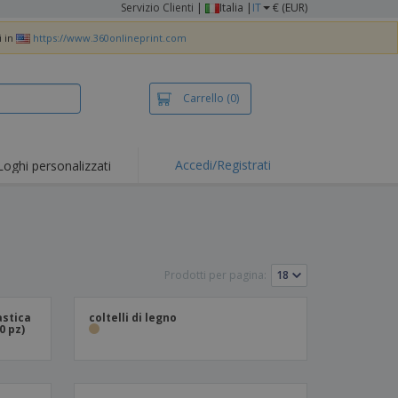
Servizio Clienti
|
Italia |
IT
€ (EUR)
i in
https://www.360onlineprint.com
Carrello
(0)
Accedi/Registrati
Loghi personalizzati
Prodotti per pagina:
astica
coltelli di legno
0 pz)