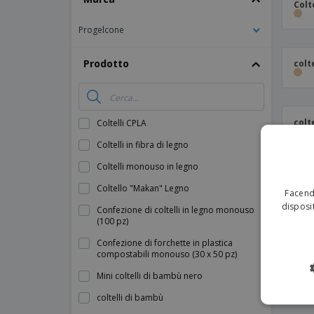
Colt
Progelcone
Prodotto
colt
colt
Coltelli CPLA
Coltelli in fibra di legno
Coltelli monouso in legno
Coltello "Makan" Legno
Facendo
disposit
Confezione di coltelli in legno monouso
(100 pz)
Confezione di forchette in plastica
compostabili monouso (30 x 50 pz)
Mini coltelli di bambù nero
coltelli di bambù