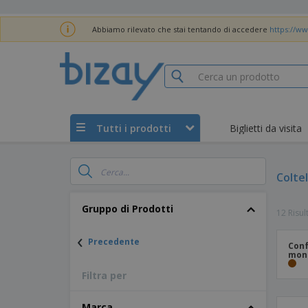
Abbiamo rilevato che stai tentando di accedere
https://ww
Tutti i prodotti
Biglietti da visita
Coltel
Gruppo di Prodotti
12 Risul
‹
Precedente
Conf
mono
Filtra per
Marca