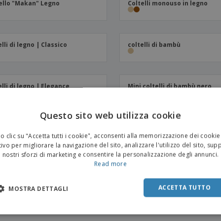
ello "Makan" Legno
Coltelli monouso in legno
elli di legno | Classico
coltelli di bambù
elli di legno | Elegance
Mini coltelli di bambù nero
Questo sito web utilizza cookie
 clic su "Accetta tutti i cookie", acconsenti alla memorizzazione dei cookie
ivo per migliorare la navigazione del sito, analizzare l'utilizzo del sito, sup
nostri sforzi di marketing e consentire la personalizzazione degli annunci.
Read more
ACCETTA TUTTO
MOSTRA DETTAGLI