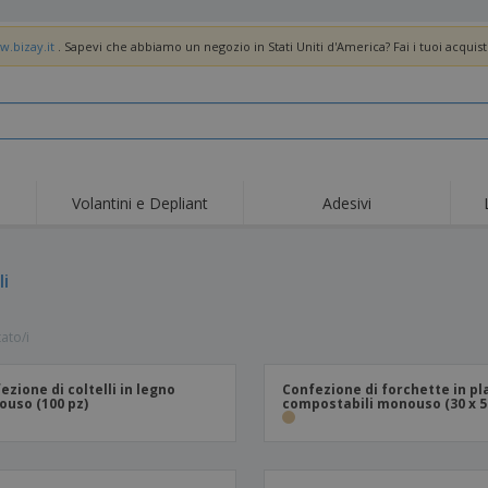
w.bizay.it
. Sapevi che abbiamo un negozio in Stati Uniti d'America? Fai i tuoi acquist
Volantini e Depliant
Adesivi
li
tato/i
ezione di coltelli in legno
Confezione di forchette in pl
uso (100 pz)
compostabili monouso (30 x 5