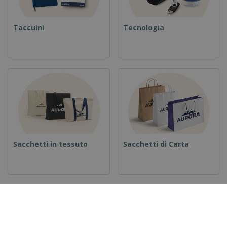
Taccuini
Tecnologia
Sacchetti in tessuto
Sacchetti di Carta