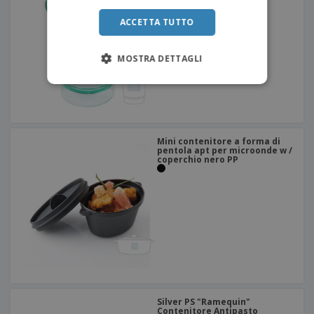
ACCETTA TUTTO
MOSTRA DETTAGLI
Mini contenitore a forma di
pentola apt per microonde w /
coperchio nero PP
Silver PS "Ramequin"
Contenitore Antipasto