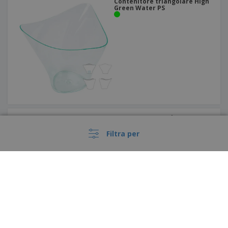
Contenitore triangolare High
Green Water PS
PS Square Contenitore
antipasti
Filtra per