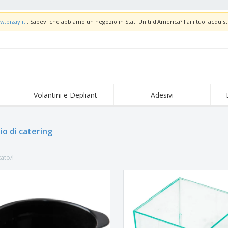
w.bizay.it
. Sapevi che abbiamo un negozio in Stati Uniti d'America? Fai i tuoi acquist
Volantini e Depliant
Adesivi
Off
Tendenze
Nuovi Prodotti
pro
Bandiere, Standardo e
io di catering
Roll-Up
Magl
Guidoni
Attrezzature e
Roll-up
Prod
forniture per servizi di
tato/i
ristorazione
Consegna domicilio e
Usa e getta
Atti
takeaway
Adesivi, vinili e poster
Orologi da polso
Sma
Felpe con cappuccio
Coppe e Trofei
Scat
Espositori
Medaglie
Rega
Poster
Cibo e Caramelle
Prod