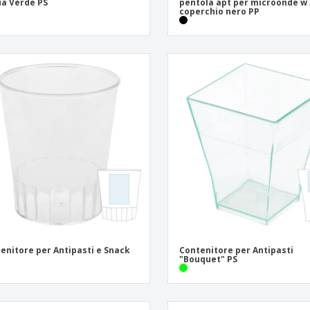
a Verde PS
pentola apt per microonde w 
coperchio nero PP
enitore per Antipasti e Snack
Contenitore per Antipasti
"Bouquet" PS