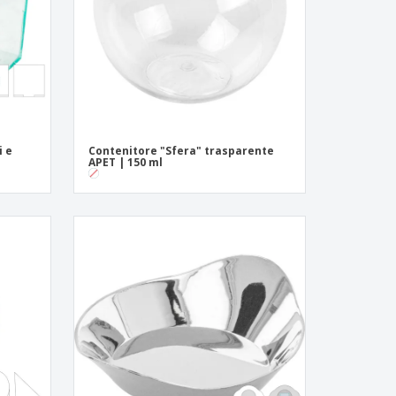
i e cataloghi
i e
Contenitore "Sfera" trasparente
APET | 150 ml