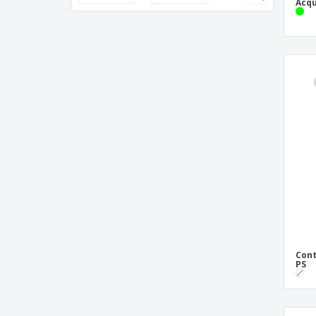
Acqu
PS Square Contenitore antipasti
Silver PS "Ramequin" Contenitore
Antipasto
Cont
PS