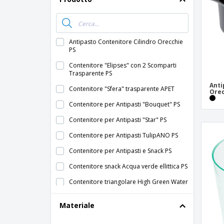
Calamite
Striscioni Pubblicitari
Antipasto Contenitore Cilindro Orecchie
PS
Contenitore "Elipses" con 2 Scomparti
Trasparente PS
Anti
Contenitore "Sfera" trasparente APET
Orec
Contenitore per Antipasti "Bouquet" PS
Contenitore per Antipasti "Star" PS
Contenitore per Antipasti TulipANO PS
Contenitore per Antipasti e Snack PS
Contenitore snack Acqua verde ellittica PS
Contenitore triangolare High Green Water
PS
Materiale
Contenitori Cubi per Antipasti e Snack PS
Contenitori Per Antipasti con Ali 30 Silver