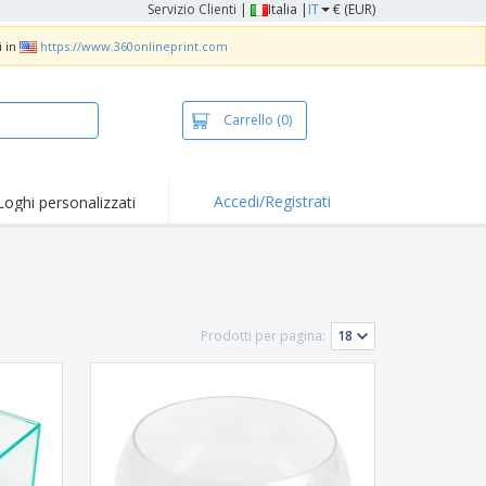
Servizio Clienti
|
Italia |
IT
€ (EUR)
i in
https://www.360onlineprint.com
Carrello
(0)
Accedi/Registrati
Loghi personalizzati
erte e
mozioni
iette e polo
otti Ricamati
Prodotti per pagina:
vità all'aria aperta
rtworking
ole per Spedizioni
li personalizzati
otti ecologici