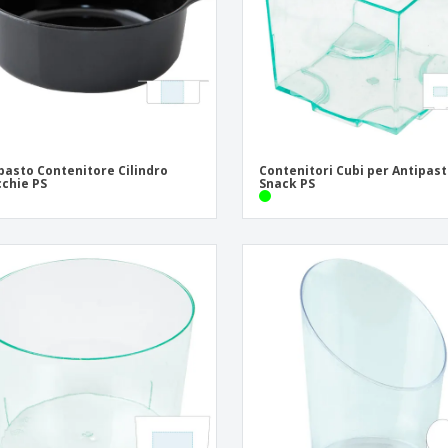
Valigie e zaini
Etichette per Stampanti
Libr
pasto Contenitore Cilindro
Contenitori Cubi per Antipast
chie PS
Snack PS