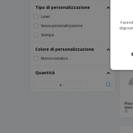
Cos
Pinza per ghiaccio in acciaio inox -
Tipo di personalizzazione
Inoxpreme
Laser
Pinza per spaghetti in acciaio inox
Facendo
Senza personalizzazione
disposit
Pinze per ghiaccio in acciaio inossidabile
Stampa
Pinzette a molla per ghiaccio in acciaio
inox
Colore di personalizzazione
Pinzette per dolci in acciaio inox - Util
Monocromatico
Pinzette per ghiaccio in acciaio inox - Util
Pinzette per insalata in acciaio inox - Util
Quantità
Pinzette per servire in acciaio inox
a
Pinzette per servire in acciaio inox - Chefe
Pinzette per spaghetti in acciaio inox - Util
Pinz
inos
Spatola per raccogliere patatine fritte
Inox
cucchiaio da cucina in legno