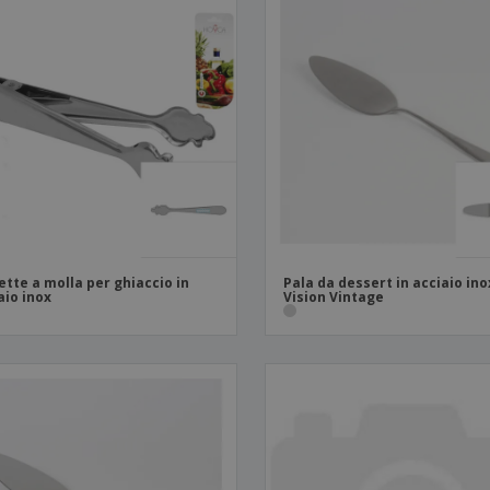
ette a molla per ghiaccio in
Pala da dessert in acciaio ino
aio inox
Vision Vintage