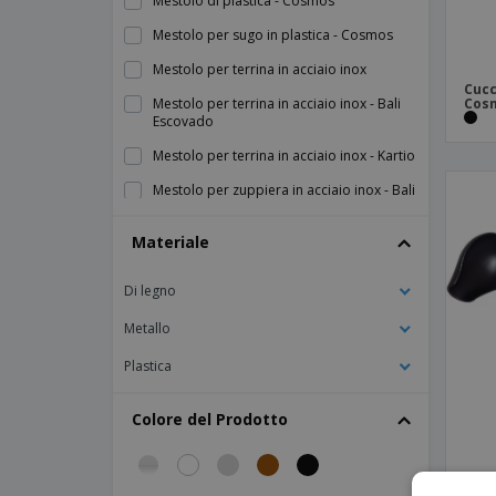
Mestolo di plastica - Cosmos
Mestolo per sugo in plastica - Cosmos
Mestolo per terrina in acciaio inox
Cucc
Mestolo per terrina in acciaio inox - Bali
Cos
Escovado
Mestolo per terrina in acciaio inox - Kartio
Mestolo per zuppiera in acciaio inox - Bali
Pala da dessert in acciaio inox - Vision
Materiale
Vintage
Pala per caramelle in acciaio inossidabile
Di legno
- Bali
Metallo
Pala per caramelle in acciaio inossidabile
- Vision
Plastica
Pala per caramelle in acciaio inossidabile
- Vision Escovado
Colore del Prodotto
Pala per dolci in acciaio inox - Pisa
Pinza per ghiaccio a molla in acciaio inox -
Util
Mest