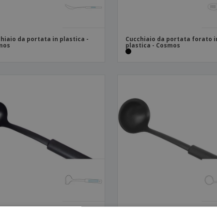
hiaio da portata in plastica -
Cucchiaio da portata forato i
mos
plastica - Cosmos
olo per sugo in plastica -
Mestolo di plastica - Cosmos