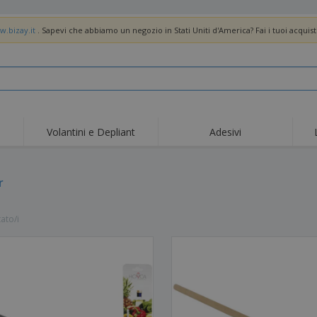
w.bizay.it
. Sapevi che abbiamo un negozio in Stati Uniti d'America? Fai i tuoi acquist
Volantini e Depliant
Adesivi
Off
Tendenze
Nuovi Prodotti
pro
Bandiere, Standardo e
r
Roll-Up
Magl
Guidoni
Attrezzature e
Roll-up
Prod
forniture per servizi di
tato/i
ristorazione
Consegna domicilio e
Usa e getta
Atti
takeaway
Adesivi, vinili e poster
Orologi da polso
Sma
Felpe con cappuccio
Coppe e Trofei
Scat
Espositori
Medaglie
Rega
Poster
Cibo e Caramelle
Prod