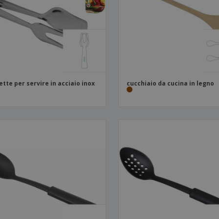
Valigie e zaini
Etichette per Stampanti
Libr
ette per servire in acciaio inox
cucchiaio da cucina in legno