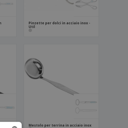
n
Pinzette per dolci in acciaio inox -
Util
Mestolo per terrina in acciaio inox