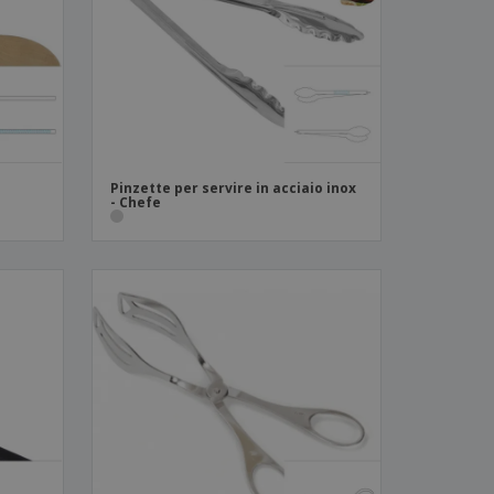
i e cataloghi
Pinzette per servire in acciaio inox
- Chefe