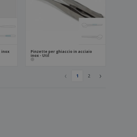
 inox
Pinzette per ghiaccio in acciaio
inox - Util
‹
›
1
2