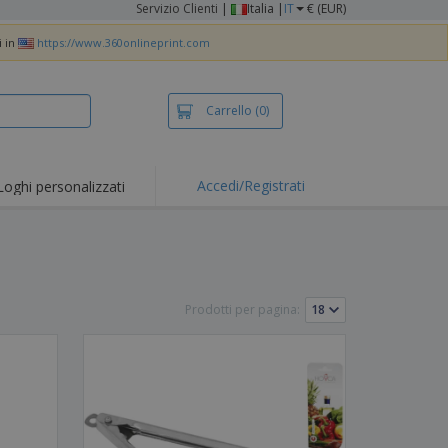
Servizio Clienti
|
Italia |
IT
€ (EUR)
i in
https://www.360onlineprint.com
Carrello
(0)
Accedi/Registrati
Loghi personalizzati
erte e
mozioni
iette e polo
otti Ricamati
Prodotti per pagina:
vità all'aria aperta
rtworking
ole per Spedizioni
li personalizzati
otti ecologici