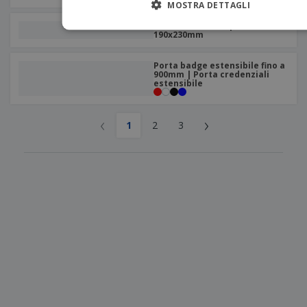
MOSTRA DETTAGLI
Porta documenti per auto
190x230mm
Porta badge estensibile fino a
900mm | Porta credenziali
estensibile
‹
›
1
2
3