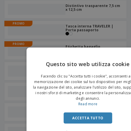
Distintivo trasparente 7,5 cm
x 12,5 cm
PROMO
Tasca interna TRAVELER |
Porta passaporto
PROMO
Etichetta bagaglio
"Discovery" | Identificatore di
bagaglio
Questo sito web utilizza cookie
Borsa porta documenti in
EN
poliestere (600D).
Facendo clic su "Accetta tutti i cookie", acconsenti a
IT
memorizzazione dei cookie sul tuo dispositivo per migl
la navigazione del sito, analizzare l'utilizzo del sito, su
Borsa a tracolla in poliestere
(600D).
i nostri sforzi di marketing e consentire la personalizz
degli annunci.
Read more
etichetta per bagagli in
alluminio
ACCETTA TUTTO
ID bagaglio 9,5x6,6 cm