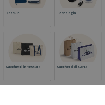
Taccuini
Tecnologia
Sacchetti in tessuto
Sacchetti di Carta