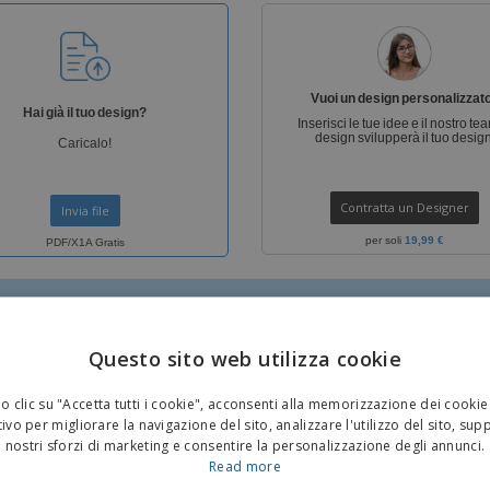
Valigie e zaini
Etichette per Stampanti
Libr
Vuoi un design personalizzat
Hai già il tuo design?
Inserisci le tue idee e il nostro te
design svilupperà il tuo design
Caricalo!
Contratta un Designer
Invia file
per soli
19,99 €
PDF/X1A Gratis
Questo sito web utilizza cookie
 clic su "Accetta tutti i cookie", acconsenti alla memorizzazione dei cookie
ivo per migliorare la navigazione del sito, analizzare l'utilizzo del sito, sup
nostri sforzi di marketing e consentire la personalizzazione degli annunci.
IS
GRATIS
Read more