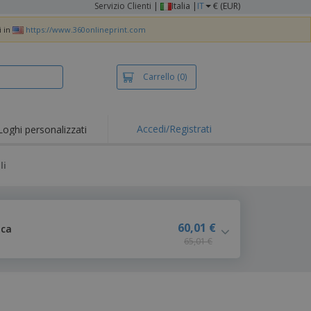
Servizio Clienti
|
Italia |
IT
€ (EUR)
i in
https://www.360onlineprint.com
Carrello
(0)
Accedi/Registrati
Loghi personalizzati
erte e
mozioni
li
iette e polo
otti Ricamati
vità all'aria aperta
60,01 €
ica
65,01 €
rtworking
ole per Spedizioni
li personalizzati
otti ecologici