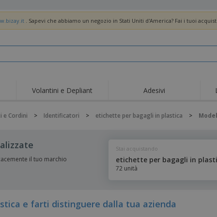
w.bizay.it
. Sapevi che abbiamo un negozio in Stati Uniti d'America? Fai i tuoi acquist
Volantini e Depliant
Adesivi
Off
Tendenze
Nuovi Prodotti
pro
 e Cordini
>
Identificatori
>
etichette per bagagli in plastica
>
Model
Bandiere, Standardo e
Roll-Up
Magl
Guidoni
Attrezzature e
Roll-up
Prod
alizzate
forniture per servizi di
Stai acquistando
ristorazione
Consegna domicilio e
Usa e getta
Atti
takeaway
icacemente il tuo marchio
etichette per bagagli in plast
72 unità
Adesivi, vinili e poster
Orologi da polso
Sma
Felpe con cappuccio
Coppe e Trofei
Scat
Espositori
Medaglie
Rega
stica e farti distinguere dalla tua azienda
Poster
Cibo e Caramelle
Prod