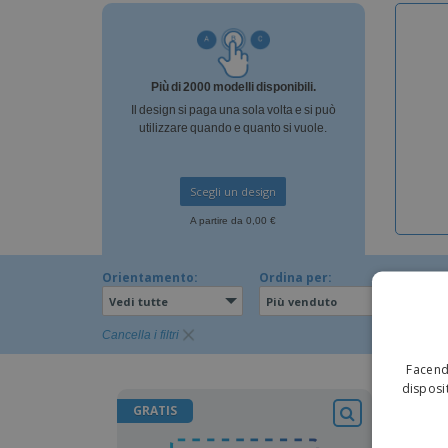
Calamite
Striscioni Pubblicitari
Più di 2000 modelli disponibili.
Il design si paga una sola volta e si può
utilizzare quando e quanto si vuole.
Scegli un design
A partire da 0,00 €
Orientamento:
Ordina per:
Vedi tutte
Più venduto
Cancella i filtri
Facendo
disposit
GRATIS
GRAT