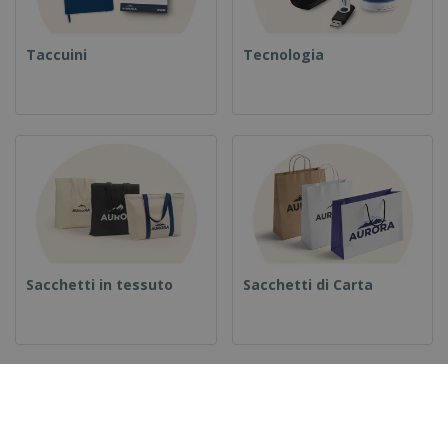
Taccuini
Tecnologia
Sacchetti in tessuto
Sacchetti di Carta