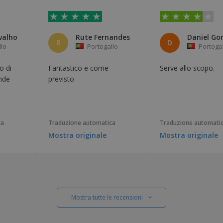
valho
Rute Fernandes
R
D
llo
Portogallo
Portoga
o di
Fantastico e come
Serve allo scopo.
ande
previsto
ca
Traduzione automatica
Traduzione automati
Mostra originale
Mostra originale
Mostra tutte le recensioni