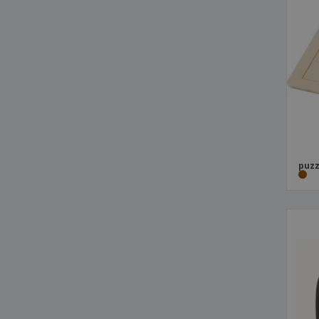
Set fermo a sfera di aspirazione
Set in legno FLIK
Set manicure da 6 attrezzi in custodia
corda per saltare in cotone
gioco di bocce
gioco scorrevole in plastica
insieme del domino
puzzle con confezione
puzz
puzzle di carte
puzzle in legno da nove pezzi
set da beach tennis
tris di legno