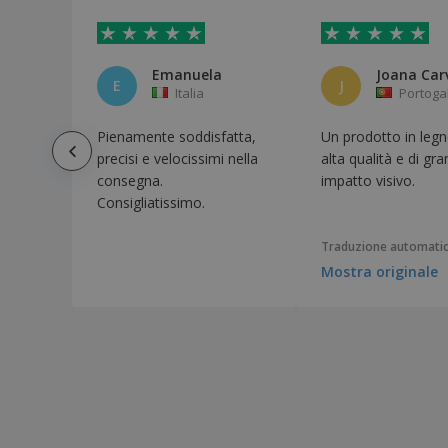
Emanuela
Joana Car
E
J
Italia
Portoga
Pienamente soddisfatta,
Un prodotto in legn
precisi e velocissimi nella
alta qualità e di gr
consegna.
impatto visivo.
Consigliatissimo.
Traduzione automati
Mostra originale