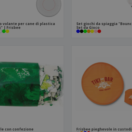
o volante per cane di plastica
Set giochi da spiaggia "Bounc
" | Frisbee
Set da Gioco
le con confezione
Frisbee pieghevole in custod