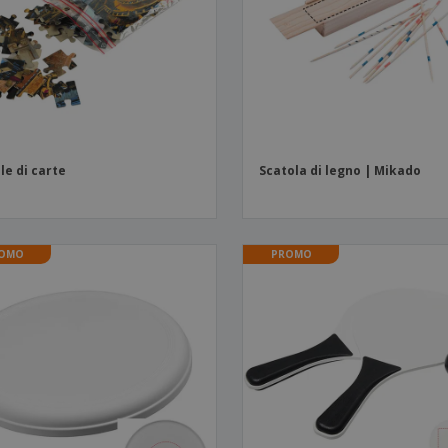
Valigie e zaini
Etichette per Stampanti
Libr
le di carte
Scatola di legno | Mikado
OMO
PROMO