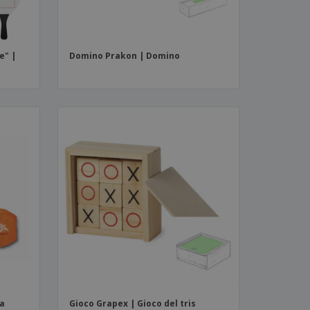
e" |
Domino Prakon | Domino
ia
Gioco Grapex | Gioco del tris