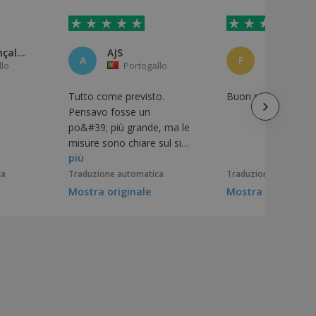
Daniel Gonçalves
AJS
A
F
llo
Portogallo
Spagna
Tutto come previsto.
Buon prodotto
Pensavo fosse un
po&#39; più grande, ma le
misure sono chiare sul sito
più
web. La qualità di alcuni
elementi potrebbe essere
ca
Traduzione automatica
Traduzione automati
migliore
Mostra originale
Mostra originale