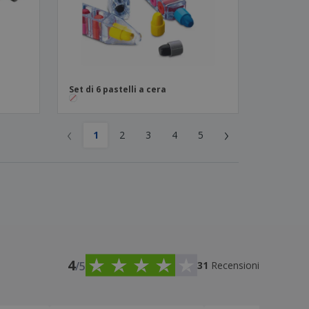
Set di 6 pastelli a cera
‹
›
1
2
3
4
5
4
/5
31
Recensioni