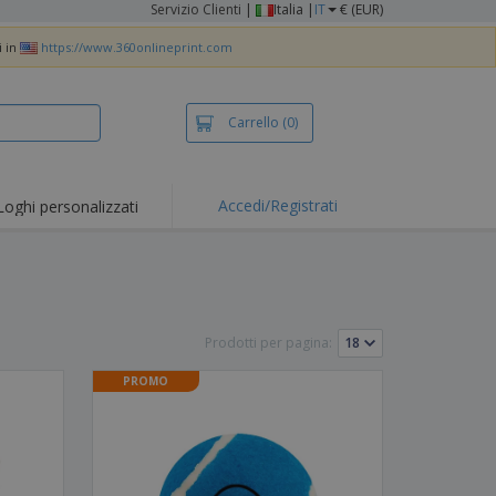
Servizio Clienti
|
Italia |
IT
€ (EUR)
i in
https://www.360onlineprint.com
Carrello
(0)
Accedi/Registrati
Loghi personalizzati
erte e
mozioni
iette e polo
otti Ricamati
Prodotti per pagina:
vità all'aria aperta
PROMO
rtworking
ole per Spedizioni
li personalizzati
otti ecologici