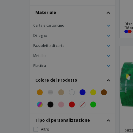
Frisbee
Materiale
Frisbee 23 cm
Frisbee pieghevole in custodia
Disc
Carta e cartoncino
"Max
Giochi magnetici
Di legno
Gioco PP 4 in una linea
Fazzoletto di carta
Gioco da biliardino in MDF
Metallo
Gioco del domino in legno DOMIN
Plastica
Gioco del tris
Gioco della torre in pochette di cotone
Colore del Prodotto
MIGUEL gioco del domino
MIKA gioco del mikado
Mazzo di 54 carte JOHAN
Mikado
Tipo di personalizzazione
Mini canestro da basket
Altro
puzz
Pallone