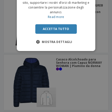
Softshell da donna con
sito, supportare i nostri sforzi di marketing e
cappuccio removibile ZAGREB
consentire la personalizzazione degli
WOMEN | Giacca
impermeabile da donna con
annunci.
cappuccio
Read more
ACCETTA TUTTO
MOSTRA DETTAGLI
Casaco Alcolchoado para
Senhora com Capuz NORWAY
WOMAN | Piumino da donna