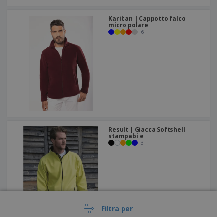
Kariban | Cappotto falco
micro polare
+
6
Result | Giacca Softshell
stampabile
+
3
Filtra per