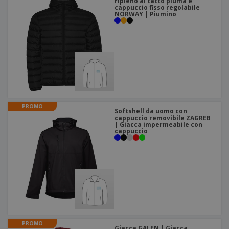
ripieno al tatto piuma e
cappuccio fisso regolabile
NORWAY | Piumino
PROMO
Softshell da uomo con
cappuccio removibile ZAGREB
| Giacca impermeabile con
cappuccio
PROMO
Giacca GALEN | Giacca