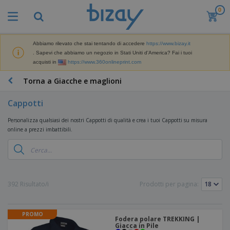
0
I
p
i
ù
Abbiamo rilevato che stai tentando di accedere
https://www.bizay.it
M
v
. Sapevi che abbiamo un negozio in Stati Uniti d'America? Fai i tuoi
a
e
acquisti in
https://www.360onlineprint.com
t
n
e
d
P
Torna a Giacche e maglioni
r
u
r
i
t
o
a
Cappotti
i
d
l
D
o
e
Personalizza qualsiasi dei nostri Cappotti di qualità e crea i tuoi Cappotti su misura
i
t
d
online a prezzi imbattibili.
s
t
i
p
i
M
F
l
P
a
o
a
r
r
r
y
o
k
n
e
m
B
392 Risultato/i
Prodotti per pagina:
e
i
E
o
a
t
t
s
z
g
i
u
p
i
n
r
PROMO
o
A
o
Fodera polare TREKKING |
g
e
s
Giacca in Pile
b
n