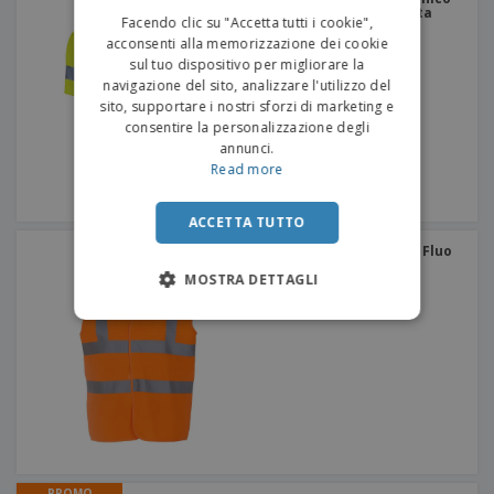
ITALIAN
T-shirt | Maglietta ad alta
Facendo clic su "Accetta tutti i cookie",
visibilit
acconsenti alla memorizzazione dei cookie
sul tuo dispositivo per migliorare la
navigazione del sito, analizzare l'utilizzo del
sito, supportare i nostri sforzi di marketing e
consentire la personalizzazione degli
annunci.
Read more
ACCETTA TUTTO
Yoko | Gilet di sicurezza Fluo
a 2 bande
MOSTRA DETTAGLI
PROMO