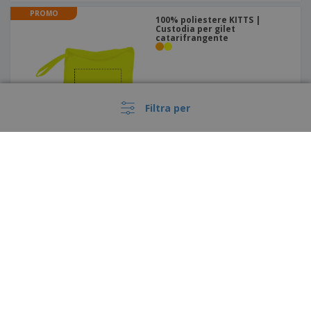
PROMO
100% poliestere KITTS |
Custodia per gilet
catarifrangente
Filtra per
Result | Gilet Core con
maggiore visibilità
›
Italia |
IT
(€ EUR )
Piattaforma Whisteblower