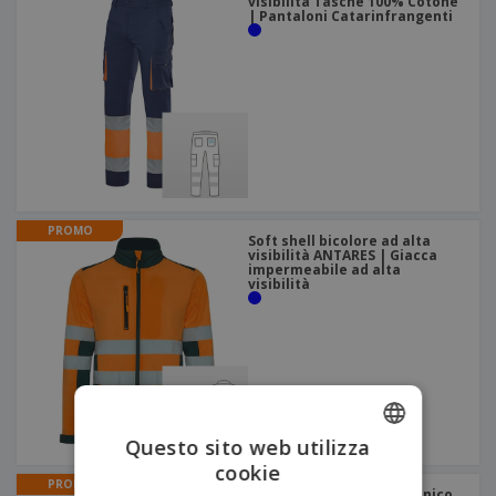
visibilità Tasche 100% Cotone
| Pantaloni Catarinfrangenti
PROMO
Soft shell bicolore ad alta
visibilità ANTARES | Giacca
impermeabile ad alta
visibilità
Questo sito web utilizza
cookie
ENGLISH
PROMO
Alta Visibilità Bicolor tecnico