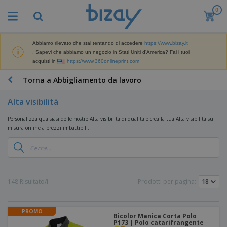
0
Abbiamo rilevato che stai tentando di accedere
https://www.bizay.it
. Sapevi che abbiamo un negozio in Stati Uniti d'America? Fai i tuoi
acquisti in
https://www.360onlineprint.com
Torna a Abbigliamento da lavoro
Alta visibilità
Personalizza qualsiasi delle nostre Alta visibilità di qualità e crea la tua Alta visibilità su
misura online a prezzi imbattibili.
148 Risultato/i
Prodotti per pagina:
PROMO
Bicolor Manica Corta Polo
P173 | Polo catarifrangente