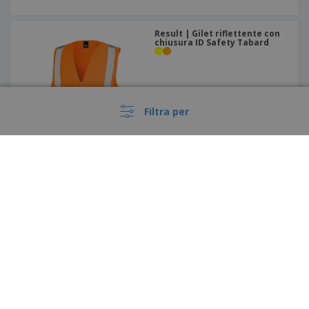
Result | Gilet riflettente con
chiusura ID Safety Tabard
Filtra per
Result | Maglietta di
sicurezza riciclata
›
Italia |
IT
(€ EUR )
Piattaforma Whisteblower