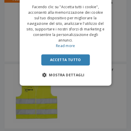
Tuta alta visibilità | Tuta
ITALIAN
intera ad alta visibilità
Facendo clic su "Accetta tutti i cookie",
acconsenti alla memorizzazione dei cookie
sul tuo dispositivo per migliorare la
navigazione del sito, analizzare l'utilizzo del
sito, supportare i nostri sforzi di marketing e
consentire la personalizzazione degli
annunci.
Read more
ACCETTA TUTTO
Gilet catarifrangente per
bambini MINI VISIBLE
MOSTRA DETTAGLI