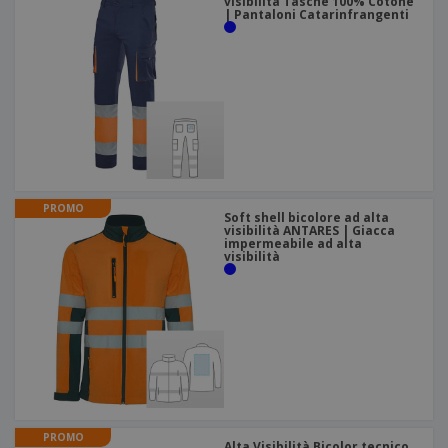
visibilità Tasche 100% Cotone
| Pantaloni Catarinfrangenti
PROMO
Soft shell bicolore ad alta
visibilità ANTARES | Giacca
impermeabile ad alta
visibilità
PROMO
Alta Visibilità Bicolor tecnico