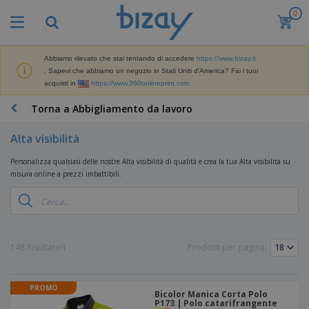
0
I
p
i
ù
Abbiamo rilevato che stai tentando di accedere
https://www.bizay.it
M
v
. Sapevi che abbiamo un negozio in Stati Uniti d'America? Fai i tuoi
a
e
acquisti in
https://www.360onlineprint.com
t
n
e
d
P
Torna a Abbigliamento da lavoro
r
u
r
i
t
o
a
Alta visibilità
i
d
l
D
o
e
Personalizza qualsiasi delle nostre Alta visibilità di qualità e crea la tua Alta visibilità su
i
t
d
misura online a prezzi imbattibili.
s
t
i
p
i
M
F
l
P
a
o
a
r
r
r
y
o
k
n
e
m
B
148 Risultato/i
Prodotti per pagina:
e
i
E
o
a
t
t
s
z
g
i
u
p
i
n
r
PROMO
o
A
o
Bicolor Manica Corta Polo
g
e
s
P173 | Polo catarifrangente
b
n