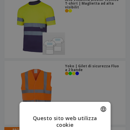
T-shirt | Maglietta ad alta
visibilit
Yoko | Gilet di sicurezza Fluo
a 2 bande
Questo sito web utilizza
cookie
ENGLISH
PROMO