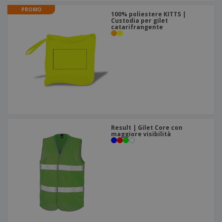
PROMO
100% poliestere KITTS |
Custodia per gilet
catarifrangente
Result | Gilet Core con
maggiore visibilità