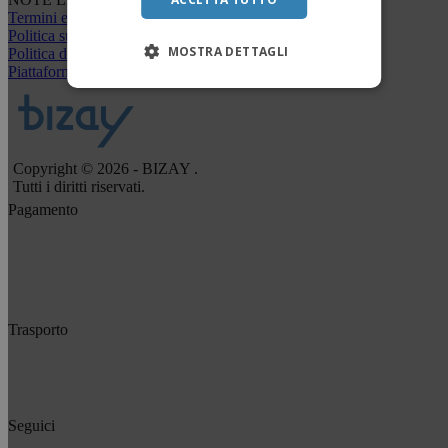
Termini e condizioni
Politica sulla riservatezza
MOSTRA DETTAGLI
Politica di rimborso e restituzione
Piattaforma Whisteblower
Copyright © 2026 - BIZAY .
Tutti i diritti riservati.
Pagamento
Trasporto
Seguici