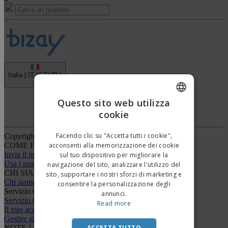
Italia |
IT
(€ EUR )
›
Questo sito web utilizza
Piattaforma Whisteblower
cookie
ENGLISH
ITALIAN
Facendo clic su "Accetta tutti i cookie",
Copyright © 2026 - BIZAY . Tutti i diritti riservati.
COME FUNZIONA
acconsenti alla memorizzazione dei cookie
Invia il tuo design
sul tuo dispositivo per migliorare la
Usa i nostri modelli e template
navigazione del sito, analizzare l'utilizzo del
CHI SIAMO
sito, supportare i nostri sforzi di marketing e
Chi siamo
consentire la personalizzazione degli
Servizio Clienti
annunci.
Servizio Clienti
Read more
Il mio account
Gestire gli ordini
NOTE LEGALI
ACCETTA TUTTO