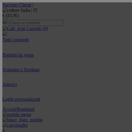
Servizio Clienti
|
Italia |
IT
€ (EUR)
Carrello
(0)
Tutti i prodotti
Biglietti da visita
Volantini e Depliant
Adesivi
Loghi personalizzati
Accedi/Registrati
0