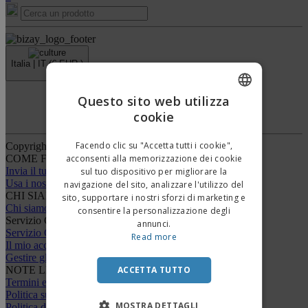
Italia |
IT
(€ EUR )
›
Questo sito web utilizza
Piattaforma Whisteblower
cookie
ENGLISH
ITALIAN
Facendo clic su "Accetta tutti i cookie",
Copyright © 2026 - BIZAY . Tutti i diritti riservati.
acconsenti alla memorizzazione dei cookie
COME FUNZIONA
Invia il tuo design
sul tuo dispositivo per migliorare la
Usa i nostri modelli e template
navigazione del sito, analizzare l'utilizzo del
CHI SIAMO
sito, supportare i nostri sforzi di marketing e
Chi siamo
consentire la personalizzazione degli
Servizio Clienti
annunci.
Servizio Clienti
Read more
Il mio account
Gestire gli ordini
ACCETTA TUTTO
NOTE LEGALI
Termini e condizioni
Politica sulla riservatezza
MOSTRA DETTAGLI
Politica di rimborso e restituzione