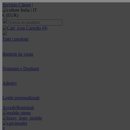
Servizio Clienti
|
Italia |
IT
€ (EUR)
Carrello
(0)
Tutti i prodotti
Biglietti da visita
Volantini e Depliant
Adesivi
Loghi personalizzati
Accedi/Registrati
0