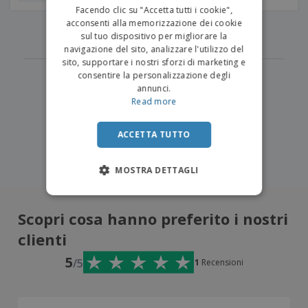
ITALIAN
Facendo clic su "Accetta tutti i cookie",
acconsenti alla memorizzazione dei cookie
‹
›
1
sul tuo dispositivo per migliorare la
navigazione del sito, analizzare l'utilizzo del
sito, supportare i nostri sforzi di marketing e
consentire la personalizzazione degli
annunci.
Read more
ACCETTA TUTTO
MOSTRA DETTAGLI
Scopri cosa hanno preferito i nostri
clienti
5
/5
1
Recensioni