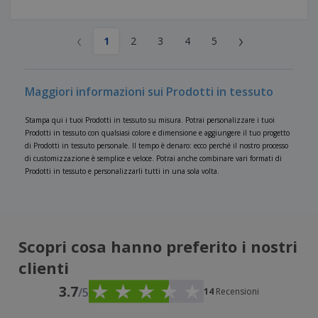
‹
›
1
2
3
4
5
Maggiori informazioni sui Prodotti in tessuto
Stampa qui i tuoi Prodotti in tessuto su misura. Potrai personalizzare i tuoi
Prodotti in tessuto con qualsiasi colore e dimensione e aggiungere il tuo progetto
di Prodotti in tessuto personale. Il tempo è denaro: ecco perché il nostro processo
di customizzazione è semplice e veloce. Potrai anche combinare vari formati di
Prodotti in tessuto e personalizzarli tutti in una sola volta.
Scopri cosa hanno preferito i nostri
clienti
3.7
/5
14
Recensioni