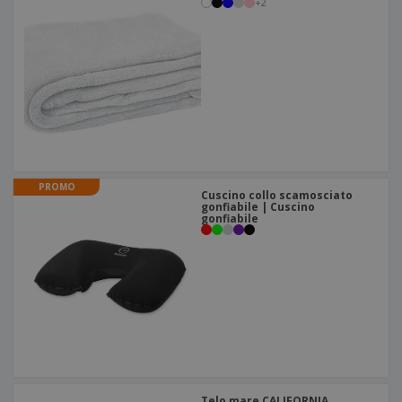
+
2
PROMO
Cuscino collo scamosciato
gonfiabile | Cuscino
gonfiabile
Telo mare CALIFORNIA