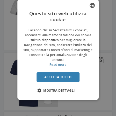
due tessuti in poliestere
SHANGHAI | Maglietta
Sportiva
+
2
Questo sito web utilizza
cookie
ENGLISH
ITALIAN
Facendo clic su "Accetta tutti i cookie",
acconsenti alla memorizzazione dei cookie
sul tuo dispositivo per migliorare la
navigazione del sito, analizzare l'utilizzo del
sito, supportare i nostri sforzi di marketing e
consentire la personalizzazione degli
Maglietta girocollo manica
annunci.
corta raglan MONTECARLO |
Maglietta Sportiva
Read more
+
5
ACCETTA TUTTO
MOSTRA DETTAGLI