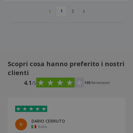
‹
›
1
2
Scopri cosa hanno preferito i nostri
clienti
4.1
/5
105
Recensioni
DARIO CERRUTO
D
Italia