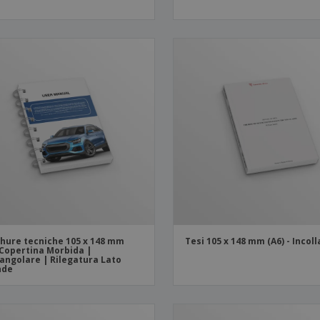
hure tecniche 105 x 148 mm
Tesi 105 x 148 mm (A6) - Incol
 Copertina Morbida |
angolare | Rilegatura Lato
nde