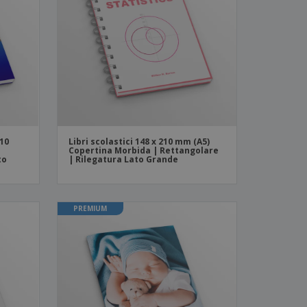
i e cataloghi
210
Libri scolastici 148 x 210 mm (A5)
Copertina Morbida | Rettangolare
to
| Rilegatura Lato Grande
PREMIUM