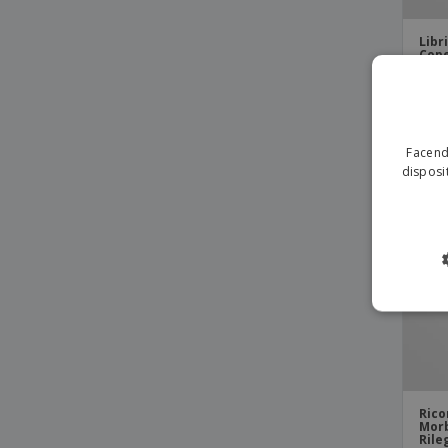
Libr
Cope
| Ri
Facendo
disposit
Rico
Morb
Rile