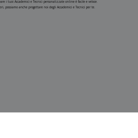
re i tuoi Accademici e Tecnici personalizzate online è facile e veloce.
ideri, possiamo anche progettare noi degli Accademici e Tecnici per te.