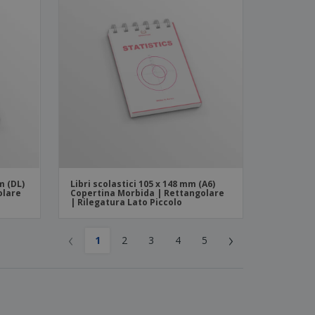
m (DL)
Libri scolastici 105 x 148 mm (A6)
olare
Copertina Morbida | Rettangolare
| Rilegatura Lato Piccolo
‹
›
1
2
3
4
5