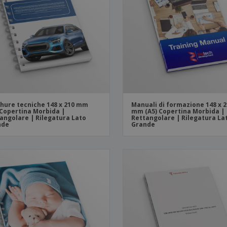
Valigie e zaini
Etichette per Stampanti
Libr
hure tecniche 148 x 210 mm
Manuali di formazione 148 x 
 Copertina Morbida |
mm (A5) Copertina Morbida |
angolare | Rilegatura Lato
Rettangolare | Rilegatura La
nde
Grande