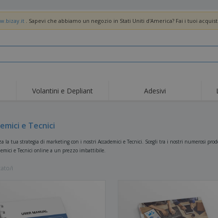
w.bizay.it
. Sapevi che abbiamo un negozio in Stati Uniti d'America? Fai i tuoi acquist
Volantini e Depliant
Adesivi
Off
Tendenze
Nuovi Prodotti
pro
Bandiere, Standardo e
emici e Tecnici
Roll-Up
Magl
Guidoni
Attrezzature e
Roll-up
Prod
 la tua strategia di marketing con i nostri Accademici e Tecnici. Scegli tra i nostri numerosi prodo
forniture per servizi di
demici e Tecnici online a un prezzo imbattibile.
ristorazione
Consegna domicilio e
Usa e getta
Atti
takeaway
tato/i
Adesivi, vinili e poster
Orologi da polso
Sma
Felpe con cappuccio
Coppe e Trofei
Scat
Espositori
Medaglie
Rega
Poster
Cibo e Caramelle
Prod