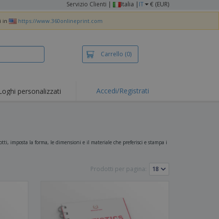
Servizio Clienti
|
Italia |
IT
€ (EUR)
i in
https://www.360onlineprint.com
Carrello
(0)
Accedi/Registrati
Loghi personalizzati
erte e
mozioni
iette e polo
otti Ricamati
tti, imposta la forma, le dimensioni e il materiale che preferisci e stampa i
vità all'aria aperta
Prodotti per pagina:
rtworking
ole per Spedizioni
li personalizzati
otti ecologici