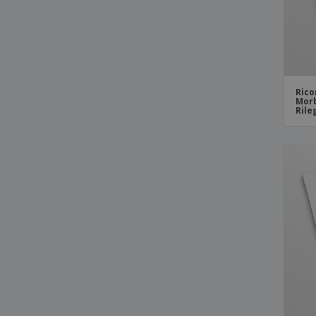
Rico
Morb
Rile