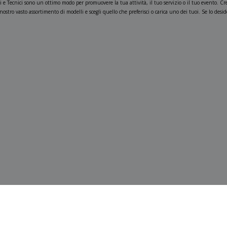
 e Tecnici sono un ottimo modo per promuovere la tua attività, il tuo servizio o il tuo evento. Crea
 nostro vasto assortimento di modelli e scegli quello che preferisci o carica uno dei tuoi. Se lo des