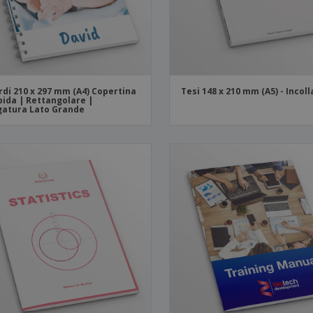
rdi 210 x 297 mm (A4) Copertina
Tesi 148 x 210 mm (A5) - Incol
ida | Rettangolare |
gatura Lato Grande