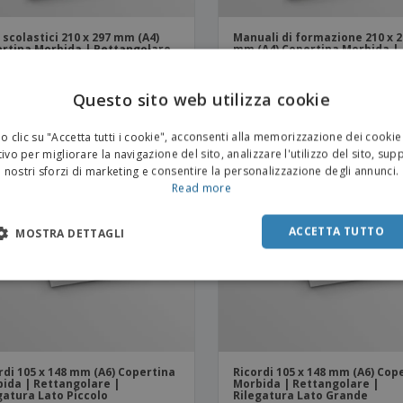
i scolastici 210 x 297 mm (A4)
Manuali di formazione 210 x 
rtina Morbida | Rettangolare
mm (A4) Copertina Morbida |
legatura Lato Grande
Rettangolare | Rilegatura La
Grande
Questo sito web utilizza cookie
 clic su "Accetta tutti i cookie", acconsenti alla memorizzazione dei cookie
ivo per migliorare la navigazione del sito, analizzare l'utilizzo del sito, sup
nostri sforzi di marketing e consentire la personalizzazione degli annunci.
Read more
ACCETTA TUTTO
MOSTRA DETTAGLI
rdi 105 x 148 mm (A6) Copertina
Ricordi 105 x 148 mm (A6) Cop
ida | Rettangolare |
Morbida | Rettangolare |
gatura Lato Piccolo
Rilegatura Lato Grande