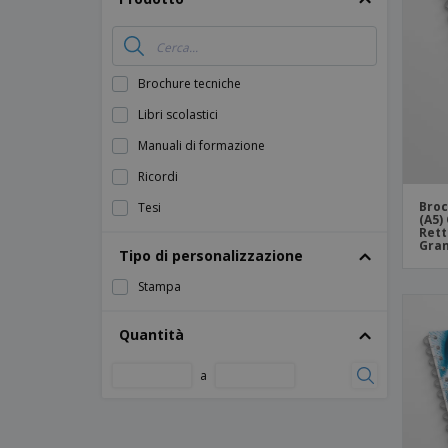
Calamite
Striscioni Pubblicitari
Brochure tecniche
Libri scolastici
Manuali di formazione
Ricordi
Broc
Tesi
(A5)
Rett
Gra
Tipo di personalizzazione
Stampa
Quantità
a