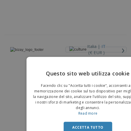
›
Italia |
IT
(€ EUR )
Piattaforma Whisteblower
Questo sito web utilizza cookie
Copyright © 2026 - BIZAY . Tutti i diritti riservati.
EN
Facendo clic su "Accetta tutti i cookie", acconsenti a
IT
memorizzazione dei cookie sul tuo dispositivo per migl
la navigazione del sito, analizzare l'utilizzo del sito, su
i nostri sforzi di marketing e consentire la personalizz
degli annunci.
Read more
ACCETTA TUTTO