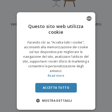
p
i
b
a
e
t
i
l
r
C
o
g
i
u
o
r
l
Al momento non ci sono risultati per
"
"
f
n
i
i
f
Verifica di averlo digitato correttamente o cerca un altro
f
Questo sito web utilizza
a
C
i
e
m
termine.
cookie
ENGLISH
o
c
z
e
m
i
i
n
×
ITALIAN
p
chiara ricerca
o
o
Facendo clic su "Accetta tutti i cookie",
t
T
r
n
acconsenti alla memorizzazione dei cookie
o
u
a
i
sul tuo dispositivo per migliorare la
t
p
e
navigazione del sito, analizzare l'utilizzo del
t
e
I
Accedi/Registrati
sito, supportare i nostri sforzi di marketing e
i
r
m
consentire la personalizzazione degli
i
T
b
annunci.
p
e
Servizio
a
Read more
r
m
Clienti
l
o
a
l
d
a
ACCETTA TUTTO
o
g
t
g
t
MOSTRA DETTAGLI
i
i
o