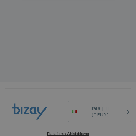
›
Italia |
IT
(€ EUR )
Piattaforma Whisteblower