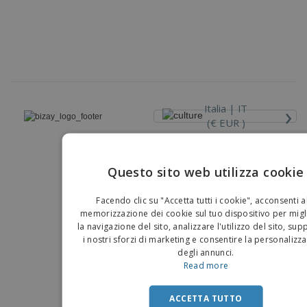
›
Italia |
IT
(€ EUR )
Piattaforma Whisteblower
Questo sito web utilizza cookie
Copyright © 2026 - BIZAY . Tutti i diritti riservati.
EN
Facendo clic su "Accetta tutti i cookie", acconsenti a
IT
memorizzazione dei cookie sul tuo dispositivo per migl
la navigazione del sito, analizzare l'utilizzo del sito, su
i nostri sforzi di marketing e consentire la personalizz
degli annunci.
Read more
ACCETTA TUTTO