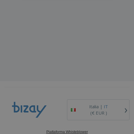
›
Italia |
IT
(€ EUR )
Piattaforma Whisteblower