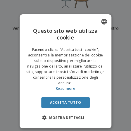
p
i
b
a
e
t
i
l
r
C
o
g
i
u
o
r
l
Al momento non ci sono risultati per
"
"
f
n
i
i
f
Verifica di averlo digitato correttamente o cerca un altro
f
Questo sito web utilizza
a
C
i
e
m
termine.
cookie
ENGLISH
o
c
z
e
m
i
i
n
×
ITALIAN
p
chiara ricerca
o
o
Facendo clic su "Accetta tutti i cookie",
t
T
r
n
acconsenti alla memorizzazione dei cookie
o
u
a
i
sul tuo dispositivo per migliorare la
t
p
e
navigazione del sito, analizzare l'utilizzo del
t
e
I
Accedi/Registrati
sito, supportare i nostri sforzi di marketing e
i
r
m
consentire la personalizzazione degli
i
T
b
annunci.
p
e
Servizio
a
Read more
r
m
Clienti
l
o
a
l
d
a
ACCETTA TUTTO
o
g
t
g
t
MOSTRA DETTAGLI
i
i
o